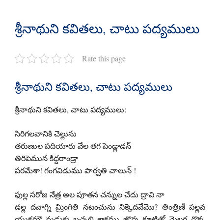
శ్రీనాథుని కవితలు, చాటు పద్యములు
Rate this page
శ్రీనాథుని కవితలు, చాటు పద్యములు
శ్రీనాథుని కవితలు, చాటు పద్యములు:
సిరిగలవానికి చెల్లును
తరుణుల పదియారు వేల తగ పెండ్లాడన్
తిరిపెమున కిద్దరాండ్రా
పరమేశా! గంగవిడుము పార్వతి చాలున్ !
ఫుల్ల సరోజ నేత్ర అల పూతన చన్నుల చేదు ద్రావి నా
డల్ల దవాగ్ని మ్రింగితి నటంచును నిక్కెదవేమొ? తింత్రిణీ పల్లవ
యుక్తమౌ నుడుకు బచ్చలి శాకము జొన్న కూటితో మెల్లగ నొక్క