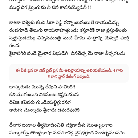
ముద్ద దిగ మ్రింగుమ నీ పస కాననయ్యెడిన్ !!
కాశికా విశ్వేశు కలసె వీరా రెడ్డి రత్నాంబరంబులే రాయుడిచ్చు
రంభగూడె తెలుగు రాయరాహత్తుండు కస్తూరికే రాజు ప్రస్తుతింతు
స్వర్గస్తుడయ్యె విస్సనమంత్రి మఱి హేమ పాత్రాన్న మెవ్వరి పంక్తి
గలదు
కైలాసగిరి పండె మైలార విభుడేగి దినవెచ్చ మే రాజు తీర్చగలడు
ఈ పేజీ పైన నా వెబ్ సైట్ పైన మీ అభిప్రాయాన్ని తెలియజేయండి. 4 గాని
5 గాని స్టార్ రేటింగ్ ఇవ్వండి.
భాస్కరుడు మున్నె దేవుని పాలికరిగె
కలియుగంబున నికనుంట కష్టమనుచు
దివిజ కవివరు గుండియల్దిగ్గురనగ
అరుగు చున్నాడు శ్రీనాథు డమరపురికి
దీనార టంకాల తీర్థమాడించితి దక్షిణాధీశు ముత్యాలశాల
పల్కుతోడై తాంధ్రభాషా మహాకావ్య నైషథగ్రంథ సందర్భమునను