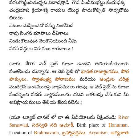
పగలగొట్టించితుద్భట వివాదప్రౌఢి గౌడ డిండిమభట్టు కంచుఢక్క
చంద్రభూష క్రియాశక్తి రాయల యొద్ద పాదుకొల్పితి సార్వభౌమ
బిరుదు
నెటుల మెప్పించెదో నన్ను నింకమీద
రావు సింగన భూపాలు ధీవిశాలు
నిండుకొలువున నెలకొనియుండి నీవు
సరస సద్గుణ నికురంబ శారదాంబ !
(నాకు వేరొక వెబ్ సైట్ కూడా ఉందని తెలియజేయుటకు
సంతసించు చున్నాను. ఆ వెబ్ సైట్ లో
భారత రాజ్యాంగము
,
పౌర
హక్కులు
,
స్వాతంత్ర్య పోరాటము
మరియు
ఆంధ్రుల చరిత్ర
మొదలైన అంశములపై వ్యాసములు గలవు. ఆ వెబ్ సైట్ ను కూడా
సందర్శించి సదరు వ్యాసములను చదివి ఆకళింపు చేసుకుని మీ
అభిప్రాయములు తెలియ జేయవలెను.)
(యూ ట్యూబ్ చానల్ లో నా ఈ వీడియోలను వీక్షించండి:
River
Saraswati
,
సరస్వతి నది ఆచూకీ
, Birth place of
Hanuman
,
Location of
Brahmavarta
,
బ్రహ్మావర్తము
,
Aryanism
,
ఆర్యజాతి