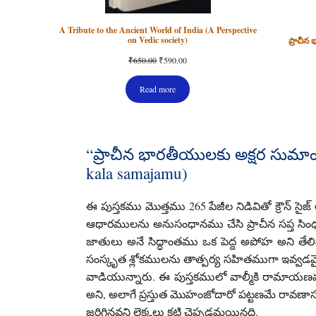
A Tribute to the Ancient World of India (A Perspective
on Vedic society)
ప్రాచీన
Original
Current
₹
650.00
₹
590.00
price
price
was:
is:
Read more
₹650.00.
₹590.00.
“ప్రాచీన భారతీయులకు అక్షర సుమాం
kala samajamu)
ఈ పుస్తకము మొత్తము 265 పేజీల నిడివితో క్రౌన్ 
ఆధారములను అనుసంధానము చేసి ప్రాచీన సప్త సింధ
జాతులు అనే సిద్ధాంతము ఒక పెద్ద అపోహ అని త
సంస్కృత శ్లోకములను తాత్పర్య సహితముగా ఇవ్వడమ
వాడియున్నారు. ఈ పుస్తకములో వాల్మీకి రామాయణ
అని, అలాగే ప్రస్తుత మొహంజోదారో పట్టణమే రావణ
జరిగినవని లెక్కలు కట్టి చెప్పడమయినది.