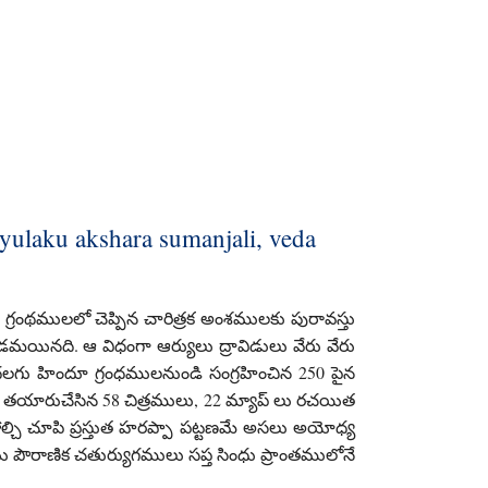
ulaku akshara sumanjali, veda
గ్రంథములలో చెప్పిన చారిత్రక అంశములకు పురావస్తు
యినది. ఆ విధంగా ఆర్యులు ద్రావిడులు వేరు వేరు
గు హిందూ గ్రంధములనుండి సంగ్రహించిన 250 పైన
 తయారుచేసిన 58 చిత్రములు, 22 మ్యాప్ లు రచయిత
చి చూపి ప్రస్తుత హరప్పా పట్టణమే అసలు అయోధ్య
పౌరాణిక చతుర్యుగములు సప్త సింధు ప్రాంతములోనే