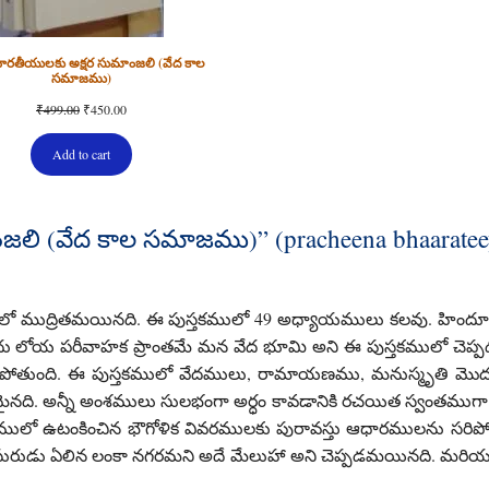
 భారతీయులకు అక్షర సుమాంజలి (వేద కాల
సమాజము)
Original
Current
₹
499.00
₹
450.00
price
price
was:
is:
Add to cart
₹499.00.
₹450.00.
జలి (వేద కాల సమాజము)” (pracheena bhaarateey
సైజ్ లో ముద్రితమయినది. ఈ పుస్తకములో 49 అధ్యాయములు కలవు. హిందూ 
ు లోయ పరీవాహక ప్రాంతమే మన వేద భూమి అని ఈ పుస్తకములో చెప్పడమ
ేలిపోతుంది. ఈ పుస్తకములో వేదములు, రామాయణము, మనుస్మృతి మొదల
ైనది. అన్నీ అంశములు సులభంగా అర్ధం కావడానికి రచయిత స్వంతముగా
ములో ఉటంకించిన భౌగోళిక వివరములకు పురావస్తు ఆధారములను సరిపోల్
ాసురుడు ఏలిన లంకా నగరమని అదే మేలుహా అని చెప్పడమయినది. మరియు 