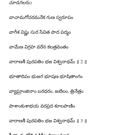
చూడగలరు)
వాచామగోచరమనేక గుణ స్వరూపం
వాగీశ విష్ణు సుర సేవిత పాద పద్మం
వామేణ విగ్రహ వరేన కలత్రవంతం
వారాణశీ పురపతిం భజ విశ్వనాథమ్ ॥ 2 ॥
భూతాదిపం భుజగ భూషణ భూషితాంగం
వ్యాఘ్రాంజినాం బరధరం, జటిలం, త్రినేత్రం
పాశాంకుశాభయ వరప్రద శూలపాణిం
వారాణశీ పురపతిం భజ విశ్వనాథమ్ ॥ 3 ॥