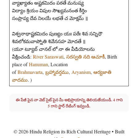
వ్యాఖ్యాతం అష్టకమిదం పఠతే మనుష్య
విద్యాం శ్రియం విపుల సౌఖ్యమనంత కీర్తిం
సంప్రాప్య దేవ నిలయే లభతే చ మోక్షమ్ ॥
విశ్వనాథాష్టకమిదం పుణ్యం యః పఠేః శివ సన్నిధౌ
శివలోకమవాప్నోతి శివేనసహ మోదతే ॥
(యూ ట్యూబ్ చానల్ లో నా ఈ వీడియోలను
వీక్షించండి:
River Saraswati
,
సరస్వతి నది ఆచూకీ
, Birth
place of
Hanuman
, Location
of
Brahmavarta
,
బ్రహ్మావర్తము
,
Aryanism
,
ఆర్యజాతి
వాదము
. )
ఈ పేజీ పైన నా వెబ్ సైట్ పైన మీ అభిప్రాయాన్ని తెలియజేయండి. 4 గాని
5 గాని స్టార్ రేటింగ్ ఇవ్వండి.
© 2026 Hindu Religion its Rich Cultural Heritage
• Built