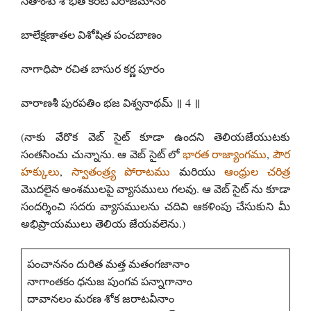
సీతాంశు శోభిత కిరీట విరాజమానం
బాలేక్షణాతల విశోషిత పంచబాణం
నాగాధిపా రచిత బాసుర కర్ణ పూరం
వారాణశీ పురపతిం భజ విశ్వనాథమ్ ॥ 4 ॥
(నాకు వేరొక వెబ్ సైట్ కూడా ఉందని తెలియజేయుటకు
సంతసించు చున్నాను. ఆ వెబ్ సైట్ లో
భారత రాజ్యాంగము
,
పౌర
హక్కులు
,
స్వాతంత్ర్య పోరాటము
మరియు
ఆంధ్రుల చరిత్ర
మొదలైన అంశములపై వ్యాసములు గలవు. ఆ వెబ్ సైట్ ను కూడా
సందర్శించి సదరు వ్యాసములను చదివి ఆకళింపు చేసుకుని మీ
అభిప్రాయములు తెలియ జేయవలెను.)
పంచాననం దురిత మత్త మతంగజానాం
నాగాంతకం ధనుజ పుంగవ పన్నాగానాం
దావానలం మరణ శోక జరాటవీనాం