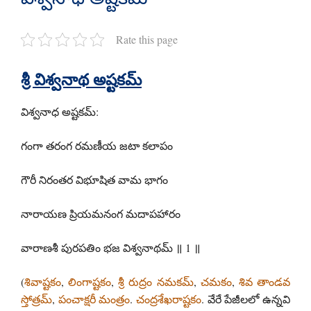
Rate this page
శ్రీ విశ్వనాథ అష్టకమ్
విశ్వనాధ అష్టకమ్:
గంగా తరంగ రమణీయ జటా కలాపం
గౌరీ నిరంతర విభూషిత వామ భాగం
నారాయణ ప్రియమనంగ మదాపహారం
వారాణశీ పురపతిం భజ విశ్వనాథమ్ ॥ 1 ॥
(
శివాష్టకం
,
లింగాష్టకం
,
శ్రీ రుద్రం నమకమ్
,
చమకం
,
శివ తాండవ
స్తోత్రమ్
,
పంచాక్షరీ మంత్రం
.
చంద్రశేఖరాష్టకం
. వేరే పేజీలలో ఉన్నవి