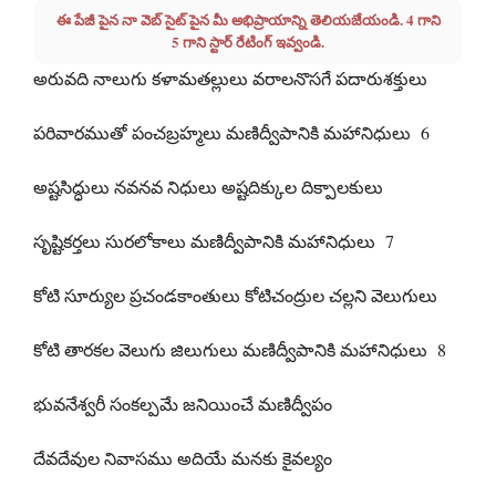
ఈ పేజీ పైన నా వెబ్ సైట్ పైన మీ అభిప్రాయాన్ని తెలియజేయండి. 4 గాని
5 గాని స్టార్ రేటింగ్ ఇవ్వండి.
అరువది నాలుగు కళామతల్లులు వరాలనొసగే పదారుశక్తులు
పరివారముతో పంచబ్రహ్మలు మణిద్వీపానికి మహానిధులు 6
అష్టసిద్ధులు నవనవ నిధులు అష్టదిక్కుల దిక్పాలకులు
సృష్టికర్తలు సురలోకాలు మణిద్వీపానికి మహానిధులు 7
కోటి సూర్యుల ప్రచండకాంతులు కోటిచంద్రుల చల్లని వెలుగులు
కోటి తారకల వెలుగు జిలుగులు మణిద్వీపానికి మహానిధులు 8
భువనేశ్వరీ సంకల్పమే జనియించే మణిద్వీపం
దేవదేవుల నివాసము అదియే మనకు కైవల్యం