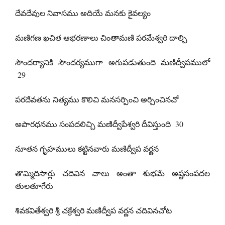
దేవదేవుల నివాసము అదియే మనకు కైవల్యం
మణిగణ ఖచిత ఆభరణాలు చింతామణి పరమేశ్వరి దాల్చి
సౌందర్యానికి సౌందర్యముగా అగుపడుతుంది మణిద్వీపములో
29
పరదేవతను నిత్యము కొలిచి మనసర్పించి అర్చించినచో
అపారధనము సంపదలిచ్చి మణిద్వీపేశ్వరి దీవిస్తుంది 30
నూతన గృహములు కట్టినవారు మణిద్వీప వర్ణన
తొమ్మిదిసార్లు చదివిన చాలు అంతా శుభమే అష్టసంపదల
తులతూగేరు
శివకవితేశ్వరి శ్రీ చక్రేశ్వరి మణిద్వీప వర్ణన చదివినచోట