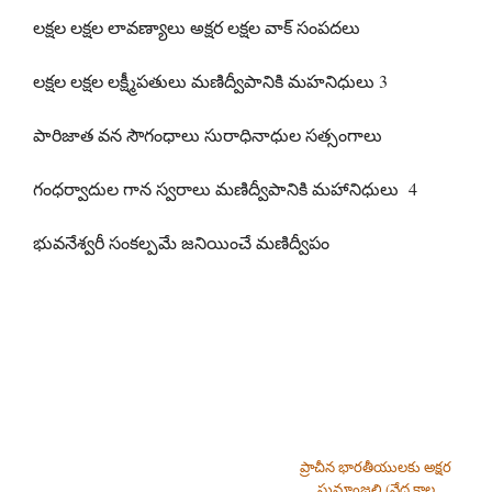
లక్షల లక్షల లావణ్యాలు అక్షర లక్షల వాక్ సంపదలు
లక్షల లక్షల లక్ష్మీపతులు మణిద్వీపానికి మహనిధులు 3
పారిజాత వన సౌగంధాలు సురాధినాధుల సత్సంగాలు
గంధర్వాదుల గాన స్వరాలు మణిద్వీపానికి మహానిధులు 4
భువనేశ్వరీ సంకల్పమే జనియించే మణిద్వీపం
ప్రాచీన భారతీయులకు అక్షర
సుమాంజలి (వేద కాల