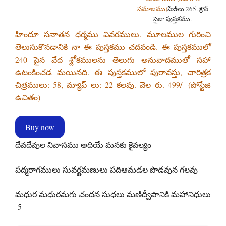
సమాజము)
పేజీలు 265. క్రౌన్
సైజు పుస్తకము.
హిందూ సనాతన ధర్మము వివరములు. మూలముల గురించి
తెలుసుకొనడానికి నా ఈ పుస్తకము చదవండి. ఈ పుస్తకములో
240 పైన వేద శ్లోకములను తెలుగు అనువాదముతో సహా
ఉటంకించడ మయినది. ఈ పుస్తకములో పురావస్తు, చారిత్రక
చిత్రములు: 58, మ్యాప్ లు: 22 కలవు. వెల రు. 499/- (పోస్టేజి
ఉచితం)
Buy now
దేవదేవుల నివాసము అదియే మనకు కైవల్యం
పద్మరాగములు సువర్ణమణులు పదిఆమడల పొడవున గలవు
మధుర మధురమగు చందన సుధలు మణిద్వీపానికి మహానిధులు
5