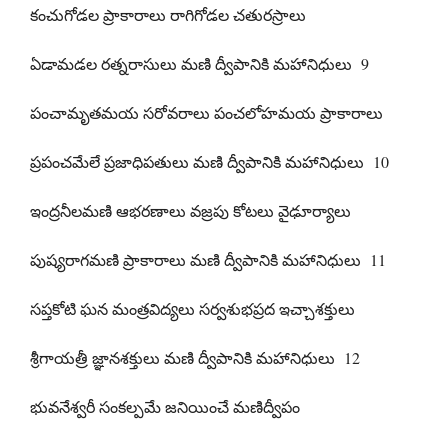
కంచుగోడల ప్రాకారాలు రాగిగోడల చతురస్రాలు
ఏడామడల రత్నరాసులు మణి ద్వీపానికి మహానిధులు 9
పంచామృతమయ సరోవరాలు పంచలోహమయ ప్రాకారాలు
ప్రపంచమేలే ప్రజాధిపతులు మణి ద్వీపానికి మహానిధులు 10
ఇంద్రనీలమణి ఆభరణాలు వజ్రపు కోటలు వైఢూర్యాలు
పుష్యరాగమణి ప్రాకారాలు మణి ద్వీపానికి మహానిధులు 11
సప్తకోటి ఘన మంత్రవిద్యలు సర్వశుభప్రద ఇచ్చాశక్తులు
శ్రీగాయత్రీ జ్ఞానశక్తులు మణి ద్వీపానికి మహానిధులు 12
భువనేశ్వరీ సంకల్పమే జనియించే మణిద్వీపం