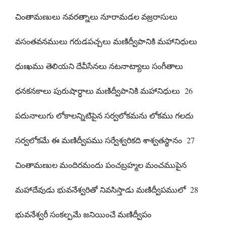
చింతామణులు నవరత్నాలు నూరామడల వజ్రరాసులు
వసంతవనములు గరుడపచ్చలు మణిద్వీపానికి మహానిధులు
ధుఃఖము తెలియని దేవీసేనలు నటనాట్యాలు సంగీతాలు
ధనకనకాలు పురుషార్ధాలు మణిద్వీపానికి మహానిధులు 26
పదునాలుగు లోకాలన్నిటిపైన సర్వలోకమను లోకము గలదు
సర్వలోకమే ఈ మణిద్వీపము సర్వేశ్వరికది శాశ్వతస్థానం 27
చింతామణుల మందిరమందు పంచబ్రహ్మల మంచముపైన
మహాదేవుడు భువనేశ్వరితో నివసిస్తాడు మణిద్వీపములో 28
భువనేశ్వరీ సంకల్పమే జనియించే మణిద్వీపం