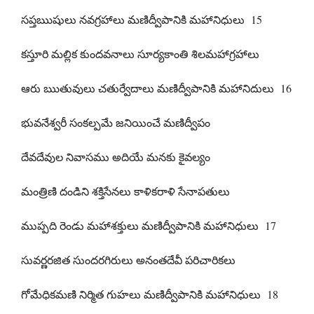
సప్తఋషులు నవగ్రహాలు మణిద్వీపానికి మహానిధులు 15
కస్తూరి మల్లిక కుందవనాలు సూర్యకాంతి శిలమహాగ్రహాలు
ఆరు ఋతువులు చతుర్వేదాలు మణిద్వీపానికి మహానిదులు 16
భువనేశ్వరీ సంకల్పమే జనియించే మణిద్వీపం
దేవదేవుల నివాసము అదియే మనకు కైవల్యం
మంత్రిణి దండిని శక్తిసేనలు కాళికరాళి సేనాపతులు
ముప్పది రెండు మహాశక్తులు మణిద్వీపానికి మహానిధులు 17
సువర్ణరజిత సుందరగిరులు అనంతదేవీ పరిచారికలు
గోమేధికమణి నిర్మిత గుహలు మణిద్వీపానికి మహానిధులు 18