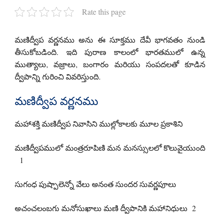
Rate this page
మణిద్వీప వర్ణనము అను ఈ సూక్తము దేవీ భాగవతం నుండి
తీసుకోబడింది. ఇది పురాణ కాలంలో భారతములో ఉన్న
ముత్యాలు, వజ్రాలు, బంగారం మరియు సంపదలతో కూడిన
ద్వీపాన్ని గురించి వివరిస్తుంది.
మణిద్వీప వర్ణనము
మహాశక్తి మణిద్వీప నివాసిని ముల్లోకాలకు మూల ప్రకాశిని
మణిద్వీపములో మంత్రరూపిణి మన మనస్సులలో కొలువైయుంది
1
సుగంధ పుష్పాలెన్నో వేలు అనంత సుందర సువర్ణపూలు
అచంచలంబగు మనోసుఖాలు మణి ద్వీపానికి మహానిధులు 2