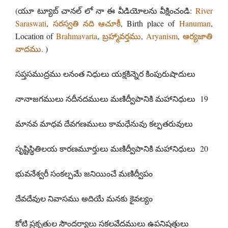
(యూ ట్యూబ్ చానల్ లో నా ఈ వీడియోలను వీక్షించండి:
River
Saraswati
,
సరస్వతి నది ఆచూకీ
, Birth place of
Hanuman
,
Location of
Brahmavarta
,
బ్రహ్మావర్తము
,
Aryanism
,
ఆర్యజాతి
వాదము
. )
సప్తసముద్రము లనంత నిధులు యక్షకిన్నెర కింపురుషాదులు
నానాజగములు నదీనదములు మణిద్వీపానికి మహానిధులు 19
మానవ మాధవ దేవగణములు కామధేనువు కల్పతరువులు
సృష్టిస్థితిలయ కారణమూర్తులు మణిద్వీపానికి మహానిధులు 20
భువనేశ్వరీ సంకల్పమే జనియించే మణిద్వీపం
దేవదేవుల నివాసము అదియే మనకు కైవల్యం
కోటి ప్రకృతుల సౌందర్యాలు సకలవేదములు ఉపనిషత్తులు