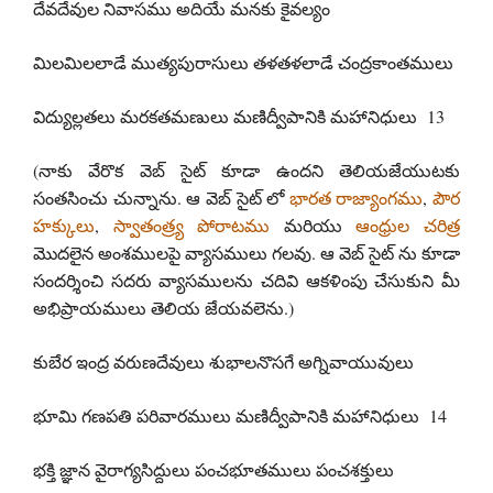
దేవదేవుల నివాసము అదియే మనకు కైవల్యం
మిలమిలలాడే ముత్యపురాసులు తళతళలాడే చంద్రకాంతములు
విద్యుల్లతలు మరకతమణులు మణిద్వీపానికి మహానిధులు 13
(నాకు వేరొక వెబ్ సైట్ కూడా ఉందని తెలియజేయుటకు
సంతసించు చున్నాను. ఆ వెబ్ సైట్ లో
భారత రాజ్యాంగము
,
పౌర
హక్కులు
,
స్వాతంత్ర్య పోరాటము
మరియు
ఆంధ్రుల చరిత్ర
మొదలైన అంశములపై వ్యాసములు గలవు. ఆ వెబ్ సైట్ ను కూడా
సందర్శించి సదరు వ్యాసములను చదివి ఆకళింపు చేసుకుని మీ
అభిప్రాయములు తెలియ జేయవలెను.)
కుబేర ఇంద్ర వరుణదేవులు శుభాలనొసగే అగ్నివాయువులు
భూమి గణపతి పరివారములు మణిద్వీపానికి మహానిధులు 14
భక్తి జ్ఞాన వైరాగ్యసిద్దులు పంచభూతములు పంచశక్తులు