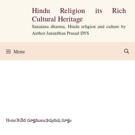
Skip
Hindu Religion its Rich
to
Cultural Heritage
content
Sanatana dharma, Hindu religion and culture by
Author Janardhan Prasad DVS
Menu
Home
వేద సూక్తములు
పురుష సూక్తం