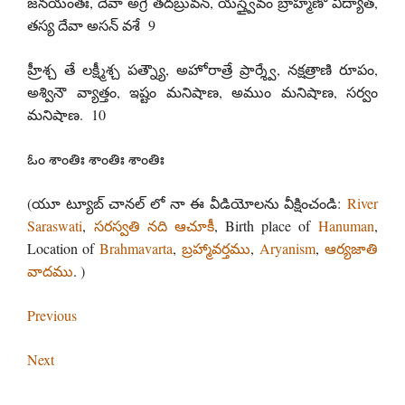
జనయంతః, దేవా అగ్రే తదబ్రువన్, యస్త్వైవం బ్రాహ్మణో విద్యాత్,
తస్య దేవా అసన్ వశే 9
హ్రీశ్చ తే లక్ష్మీశ్చ పత్న్యౌ, అహోరాత్రే ప్రార్శ్వే, నక్షత్రాణి రూపం,
అశ్వినౌ వ్యాత్తం, ఇష్టం మనిషాణ, అముం మనిషాణ, సర్వం
మనిషాణ. 10
ఓం శాంతిః శాంతిః శాంతిః
(యూ ట్యూబ్ చానల్ లో నా ఈ వీడియోలను వీక్షించండి:
River
Saraswati
,
సరస్వతి నది ఆచూకీ
, Birth place of
Hanuman
,
Location of
Brahmavarta
,
బ్రహ్మావర్తము
,
Aryanism
,
ఆర్యజాతి
వాదము
. )
Previous
Next