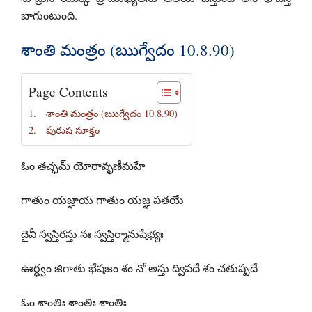
బాగుంటుంది.
శాంతి మంత్రం (ఋగ్వేదం 10.8.90)
Page Contents
శాంతి మంత్రం (ఋగ్వేదం 10.8.90)
పురుష సూక్తం
ఓం తచ్ఛమ్ యోరావృణీమహే
గాతుం యజ్ఞాయ గాతుం యజ్ఞ పతయే
దైవీ స్వస్తిరస్తు నః స్వస్తిర్మానుషేభ్యః
ఊర్ధ్వం జిగాతు భేషజం శం నో అస్తు ద్విపదే శం చతుష్పదే
ఓం శాంతిః శాంతిః శాంతిః