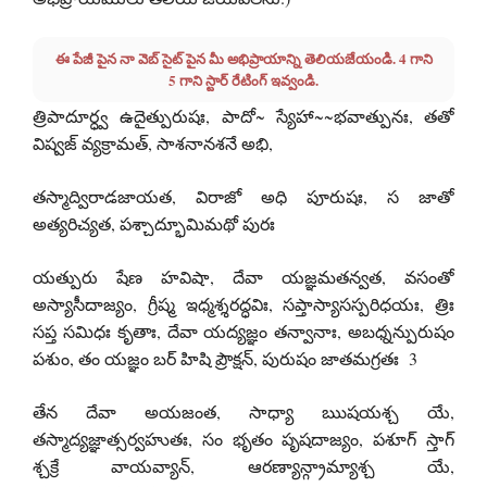
ఈ పేజీ పైన నా వెబ్ సైట్ పైన మీ అభిప్రాయాన్ని తెలియజేయండి. 4 గాని
5 గాని స్టార్ రేటింగ్ ఇవ్వండి.
త్రిపాదూర్ధ్వ ఉదైత్పురుషః, పాదో~ స్యేహా~~భవాత్పునః, తతో
విష్వజ్ వ్యక్రామత్, సాశనానశనే అభి,
తస్మాద్విరాడజాయత, విరాజో అధి పూరుషః, స జాతో
అత్యరిచ్యత, పశ్చాద్భూమిమథో పురః
యత్పురు షేణ హవిషా, దేవా యజ్ఞమతన్వత, వసంతో
అస్యాసీదాజ్యం, గ్రీష్మ ఇధ్మశ్శరద్ధవిః, సప్తాస్యాసస్పరిధయః, త్రిః
సప్త సమిధః కృతాః, దేవా యద్యజ్ఞం తన్వానాః, అబధ్నన్పురుషం
పశుం, తం యజ్ఞం బర్ హిషి ప్రౌక్షన్, పురుషం జాతమగ్రతః 3
తేన దేవా అయజంత, సాధ్యా ఋషయశ్చ యే,
తస్మాద్యజ్ఞాత్సర్వహుతః, సం భృతం పృషదాజ్యం, పశూగ్ స్తాగ్
శ్చక్రే వాయవ్యాన్, ఆరణ్యాన్గ్రామ్యాశ్చ యే,