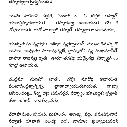
తస్మాద్యజ్ఞాత్సర్వహుతః 4
ఋచః సామాని జిజ్ఞిరే, ఛందాగ్ ం సి జిజ్ఞిరే తస్మాత్,
యజుస్తస్మాదజాయత తస్మాదశ్వా అజాయంత, యే కే
చోభయాదతః, గావో హ జిజ్ఞిరే తస్మాత్, తస్మాజ్జాతా అజావయః,
యత్పురుషం వ్యదధుః, కతిధా వ్యకల్పయన్, ముఖం కిమస్య కౌ
బాహూ, కావూరూ పాదావుచ్యతే, బ్రాహ్మణో2 స్య ముఖమాసీత్,
బాహూ రాజన్యః కృతః ఊరూ తదస్య యద్వైశ్యః, పద్భ్యాగ్ ం
శూద్రో అజాయత,
చంద్రమా మనసో జాతః, చక్షోః సూర్యో అజాయత,
ముఖాదింద్రశ్చాగ్నిశ్చ, ప్రాణాద్వాయురజాయత, నాభ్యా
ఆసీదంతరిక్షం, శీర్ష్ణో ద్యౌః సమవర్తత, పద్భ్యాం భూమిర్దిశః శ్రోత్రాత్,
తథా లోకాగ్ ం అకల్పయన్
వేదాహమేతం పురుషం మహాంతం, ఆదిత్య వర్ణం తమసస్తుపారే,
సర్వాణి రూపాణి విచిత్య ధీరః, నామాని క్రుత్వా౨భివదన్