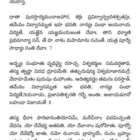
యదాస్తే,
ధాతా పురస్తాద్యముదాజహార, శక్రః ప్రవిద్వాన్ప్రదిశశ్చతస్రః,
తమేవం విద్వానమృత ఇహ భవతి, నాన్యః పంథా అయనాయ
విద్యతే, యజ్ఞేన యజ్ఞమయజంత దేవాః, తాని ధర్మాణి
ప్రథమాన్యా సన్, తే హ నాకం మహిమానః సచంతే, యత్ర పూర్వే
సాధ్యాః సంతి దేవాః 7
అద్భ్యః సంభూతః పృథివ్యై రసాచ్చ, విశ్వకర్మణ: సమవర్తతాధి,
తస్య త్వష్టా విదధ ద్రూపమేతి, తత్పురుషస్య విశ్వమాజానమగ్రే,
వేదాహమేతం పురుషం మహాంతం, ఆదిత్యవర్ణం తమసః పరస్తాత్,
తమేవం విద్వానమృత ఇహ భవతి, నాన్యః పంథా
విద్యతే౨యనాయ, ప్రజాపతిశ్చరతి గర్భే అంతః, అజాయమానో
బహుధా విజాయతే 8
తస్య ధీరాః పారిజానంతియోనిమ్, మరీచీనాం పదమిచ్చంతి
వేధసః, యో దేవేభ్య ఆతపతి, యో దేవానాం పురోహితః, పూర్వో
యో దేవేభ్యో జాతః, నమో రుచాయ బ్రాహ్మయే, రుచం బ్రహ్మం