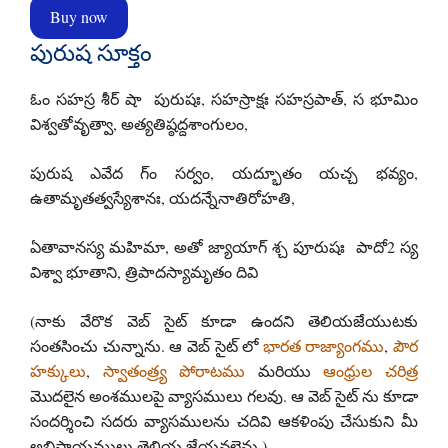
Buy now
పురుష సూక్తం
ఓం సహస్ర శీర్ షా పురుషః, సహస్రాక్షః సహస్రపాత్, స భూమిం
విశ్వతోవృత్వా, అత్యతిష్ఠద్దశాంగులం,
పురుష ఎవేద గ్ం సర్వం, యద్భూతం యచ్చ భవ్యం,
ఉతామృతత్వస్యేశానః, యదన్నేనాతిరోహతి,
ఏతావానస్య మహిమా, అతో జ్యాయాగ్ శ్చ పూరుషః పాదో2 స్య
విశ్వా భూతాని, త్రిపాదస్యామృతం దివి
(నాకు వేరొక వెబ్ సైట్ కూడా ఉందని తెలియజేయుటకు
సంతసించు చున్నాను. ఆ వెబ్ సైట్ లో
భారత రాజ్యాంగము
,
పౌర
హక్కులు
,
స్వాతంత్ర్య పోరాటము
మరియు
ఆంధ్రుల చరిత్ర
మొదలైన అంశములపై వ్యాసములు గలవు. ఆ వెబ్ సైట్ ను కూడా
సందర్శించి సదరు వ్యాసములను చదివి ఆకళింపు చేసుకుని మీ
అభిప్రాయములు తెలియ జేయవలెను.)