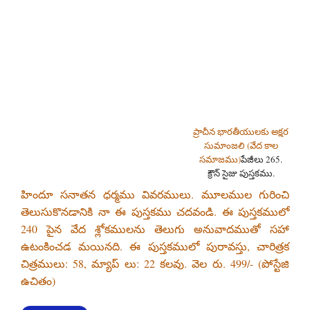
ప్రాచీన భారతీయులకు అక్షర
సుమాంజలి (వేద కాల
సమాజము)
పేజీలు 265.
క్రౌన్ సైజు పుస్తకము.
హిందూ సనాతన ధర్మము వివరములు. మూలముల గురించి
తెలుసుకొనడానికి నా ఈ పుస్తకము చదవండి. ఈ పుస్తకములో
240 పైన వేద శ్లోకములను తెలుగు అనువాదముతో సహా
ఉటంకించడ మయినది. ఈ పుస్తకములో పురావస్తు, చారిత్రక
చిత్రములు: 58, మ్యాప్ లు: 22 కలవు. వెల రు. 499/- (పోస్టేజి
ఉచితం)