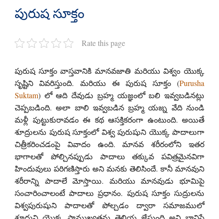
పురుష సూక్తం
Rate this page
పురుష సూక్తం వాస్తవానికి మానవజాతి మరియు విశ్వం యొక్క
సృష్టిని వివరిస్తుంది. మరియు ఈ పురుష సూక్తం (
Purusha
Suktam
) లో ఆది దేవుడు బ్రహ్మ యజ్ఞంలో బలి ఇవ్వబడినట్లు
చెప్పబడింది. అలా బాలి ఇవ్వబడిన బ్రహ్మ యజ్న వేది నుండి
మళ్లీ పుట్టుకురావడం ఈ కథ ఆసక్తికరంగా ఉంటుంది. అయితే
శూద్రులను పురుష సూక్తంలో విశ్వ పురుషుని యొక్క పాదాలుగా
చిత్రీకరించడంపై వివాదం ఉంది. మానవ శరీరంలోని ఇతర
భాగాలతో పోల్చినప్పుడు పాదాలు తక్కువ పవిత్రమైనవిగా
హిందువులు పరిగణిస్తారు అని మనకు తెలిసిందే. కానీ మానవుని
శరీరాన్ని పాదాలే మోస్తాయి. మరియు మానవుడు భూమిపై
సంచారించాలంటే పాదాలు ప్రధానం. పురుష సూక్తం సుద్రులను
విశ్వపురుషుని పాదాలతో పోల్చడం ద్వారా సమాజములో
శూద్రుని యొక్క ప్రాముఖ్యతను తెలియ జేస్తుంది అని భావిస్తే