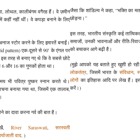
जैसा कि शांडिल्य ने कहा, “भक्ति का 
्पा, लोथल, कालीबंगम वगैरह हैं। वे ज़मीन
छोड़ना।”
ं कहीं नहीं थीं। वे कपड़ा बनाने के लिए
इस तरह, भारतीय संस्कृति कई तात्विकत
समाजों, उनकी भावनाओं और रीति-रिवाज
ंने अनाज स्टोर करने के लिए इमारतें बनाईं।
को बचाकर आगे बढ़ी है।
grid pattern) एक-दूसरे से 90′ के एंगल पर
र इस तरह से बनाए गए थे कि वे सबसे छोटे
(मुझे आपको यह बताते हुए खुशी हो रह
ेल 6 और 16 का गुणकों होता था।
लोकतंत्र
, जिसमें भारत के
संविधान
,
स
लोगों
का इतिहास आदि पर लेख हैं। इस 
मय भी पवित्र पुष्कर स्नान करते थे।
करें।)
संरचना बनाया गया था, जिसमें एक तालाब,
ा।
ोने का दावा करना गर्व की बात है।
ेखें,
River Saraswati
,
सरस्वती
र्याजाती वाद
. )