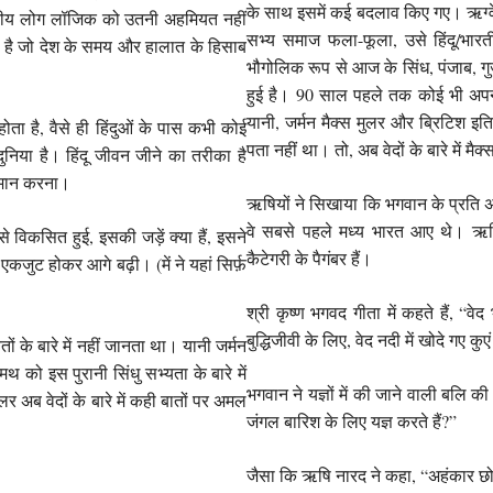
के साथ इसमें कई बदलाव किए गए। ऋग्वेद
भारतीय लोग लॉजिक को उतनी अहमियत नहीं
सभ्य समाज फला-फूला, उसे हिंदू/भारती
ा धर्म है जो देश के समय और हालात के हिसाब
भौगोलिक रूप से आज के सिंध, पंजाब, गुजर
हुई है। 90 साल पहले तक कोई भी अपनी 
यानी, जर्मन मैक्स मुलर और ब्रिटिश इतिह
ता है, वैसे ही हिंदुओं के पास कभी कोई
पता नहीं था। तो, अब वेदों के बारे में मै
निया है। हिंदू जीवन जीने का तरीका है
्मान करना।
ऋषियों ने सिखाया कि भगवान के प्रति
वे सबसे पहले मध्य भारत आए थे। ऋषि न
से विकसित हुई, इसकी जड़ें क्या हैं, इसने
कैटेगरी के पैगंबर हैं।
कजुट होकर आगे बढ़ी। (में ने यहां सिर्फ़
श्री कृष्ण भगवद गीता में कहते हैं, “वे
बुद्धिजीवी के लिए, वेद नदी में खोदे गए क
 के बारे में नहीं जानता था। यानी जर्मन
 को इस पुरानी सिंधु सभ्यता के बारे में
भगवान ने यज्ञों में की जाने वाली बलि की
 अब वेदों के बारे में कही बातों पर अमल
जंगल बारिश के लिए यज्ञ करते हैं?”
जैसा कि ऋषि नारद ने कहा, “अहंकार छोड