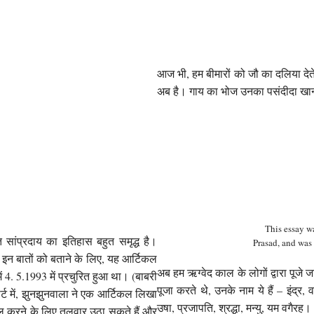
आज भी, हम बीमारों को जौ का दलिया देत
अब है। गाय का भोज उनका पसंदीदा खाना
This essay w
ति सांप्रदाय का इतिहास बहुत समृद्ध है।
Prasad, and was
। इन बातों को बताने के लिए, यह आर्टिकल
अब हम ऋग्वेद काल के लोगों द्वारा पूजे जा
में 4. 5.1993 में प्रचुरित हुआ था। (बाबरी
पूजा करते थे, उनके नाम ये हैं – इंद्र, 
र्ट में, झुनझुनवाला ने एक आर्टिकल लिखा
उषा, प्रजापति, श्रद्धा, मन्यु, यम वगैरह।
ट्रोल करने के लिए तलवार उठा सकते हैं और