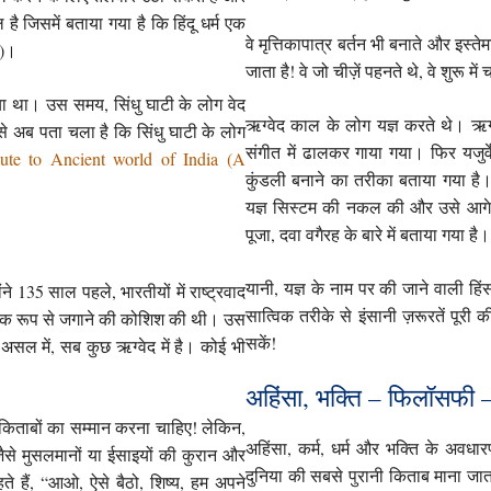
 है जिसमें बताया गया है कि हिंदू धर्म एक
वे मृत्तिकापात्र बर्तन भी बनाते और इस्
ै)।
जाता है! वे जो चीज़ें पहनते थे, वे शुरू 
गया था। उस समय, सिंधु घाटी के लोग वेद
ऋग्वेद काल के लोग यज्ञ करते थे। ऋग
 से अब पता चला है कि सिंधु घाटी के लोग
संगीत में ढालकर गाया गया। फिर यजुर्वे
ute to Ancient world of India (A
कुंडली बनाने का तरीका बताया गया है। 
यज्ञ सिस्टम की नकल की और उसे आगे बढ
पूजा, दवा वगैरह के बारे में बताया गया है।
यानी, यज्ञ के नाम पर की जाने वाली हिंस
ने 135 साल पहले, भारतीयों में राष्ट्रवाद
सात्विक तरीके से इंसानी ज़रूरतें पूर
तिक रूप से जगाने की कोशिश की थी। उस
सकें!
। असल में, सब कुछ ऋग्वेद में है। कोई भी
अहिंसा, भक्ति – फिलॉसफी –
र किताबों का सम्मान करना चाहिए! लेकिन,
अहिंसा, कर्म, धर्म और भक्ति के अवधा
 जैसे मुसलमानों या ईसाइयों की कुरान और
दुनिया की सबसे पुरानी किताब माना जाता
हते हैं, “आओ, ऐसे बैठो, शिष्य, हम अपने