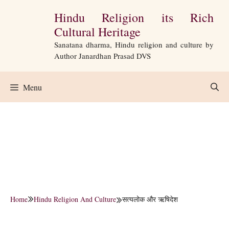
Skip
Hindu Religion its Rich
to
Cultural Heritage
content
Sanatana dharma, Hindu religion and culture by
Author Janardhan Prasad DVS
Menu
Home
Hindu Religion And Culture
सत्यलोक और ऋषिदेश