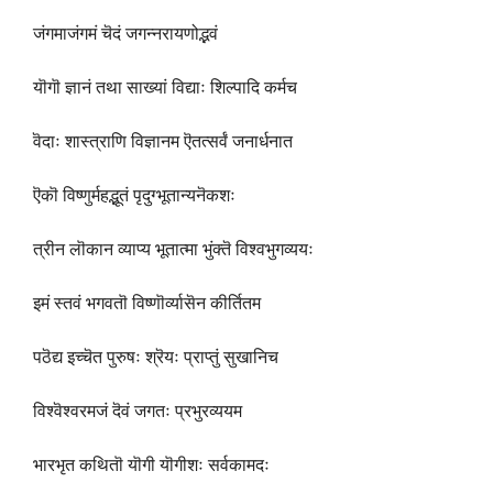
जंगमाजंगमं चॆदं जगन्नरायणोद्भवं
यॊगॊ ज्ञानं तथा साख्यां विद्याः शिल्पादि कर्मच
वॆदाः शास्त्राणि विज्ञानम ऎतत्सर्वं जनार्धनात
ऎकॊ विष्णुर्महद्भूतं पृदुग्भूतान्यनॆकशः
त्रीन लॊकान व्याप्य भूतात्मा भुंक्तॆ विश्वभुगव्ययः
इमं स्तवं भगवतॊ विष्णॊर्व्यासॆन कीर्तितम
पठॆद्य इच्चॆत पुरुषः श्रॆयः प्राप्तुं सुखानिच
विश्वॆश्वरमजं दॆवं जगतः प्रभुरव्ययम
भारभृत कथितॊ यॊगी यॊगीशः सर्वकामदः