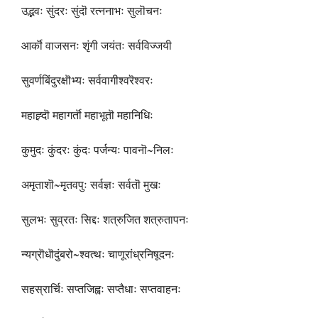
उद्भवः सुंदरः सुंदॊ रत्ननाभः सुलॊचनः
आर्कॊ वाजसनः शृंगी जयंतः सर्वविज्जयी
सुवर्णबिंदुरक्षॊभ्यः सर्ववागीश्वरॆश्वरः
महाह्र्दॊ महागर्तॊ महाभूतॊ महानिधिः
कुमुदः कुंदरः कुंदः पर्जन्यः पावनॊ~निलः
अमृताशॊ~मृतवपुः सर्वज्ञः सर्वतॊ मुखः
सुलभः सुव्रतः सिद्दः शत्रुजित शत्रुतापनः
न्यग्रॊधॊदुंबरो~श्वत्थः चाणूरांध्रनिषूदनः
सहस्रार्चिः सप्तजिह्वः सप्तैधाः सप्तवाहनः