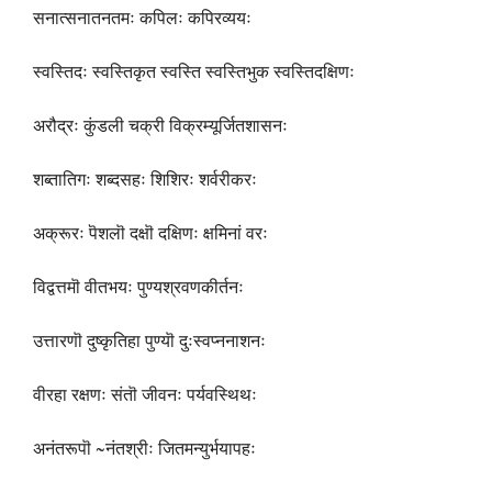
सनात्सनातनतमः कपिलः कपिरव्ययः
स्वस्तिदः स्वस्तिकृत स्वस्ति स्वस्तिभुक स्वस्तिदक्षिणः
अरौद्रः कुंडली चक्री विक्रम्यूर्जितशासनः
शब्तातिगः शब्दसहः शिशिरः शर्वरीकरः
अक्रूरः पॆशलॊ दक्षॊ दक्षिणः क्षमिनां वरः
विद्वत्तमॊ वीतभयः पुण्यश्रवणकीर्तनः
उत्तारणॊ दुष्कृतिहा पुण्यॊ दुःस्वप्ननाशनः
वीरहा रक्षणः संतॊ जीवनः पर्यवस्थिथः
अनंतरूपॊ ~नंतश्रीः जितमन्युर्भयापहः