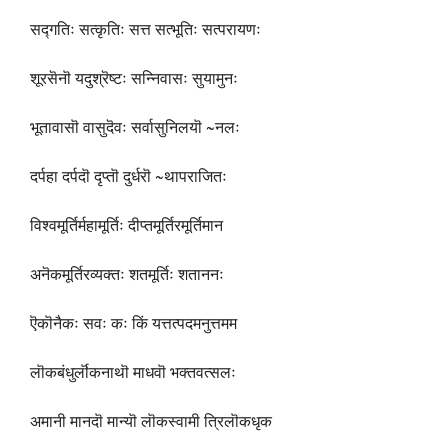
सद्गतिः सत्कृतिः सत्त सत्भूतिः सत्परायणः
शूरसॆनॊ यदुश्रॆष्टः सन्निवासः सुयामुनः
भूतावासॊ वासुदॆवः सर्वासुनिलयॊ ~नलः
दर्पहा दर्पदॊ दृप्तॊ दुर्धरॊ ~थापराजितः
विश्वमूर्तिर्महामूर्तिः दीप्तमूर्तिरमूर्तिमान
अनॆकमूर्तिरव्यक्तः शतमूर्तिः शताननः
ऎकॊनैकः सवः कः किं यत्तत्पदमनुत्तमम
लॊकबंधुर्लॊकनाथॊ माधवॊ भक्तवत्सलः
अमानी मानदॊ मान्यॊ लॊकस्वामी त्रिलॊकधृक