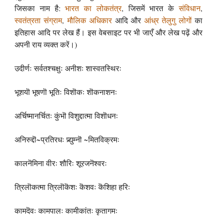
जिसका नाम है:
भारत का लोकतंत्र
, जिसमें भारत के
संविधान
,
स्वतंत्रता संग्राम
,
मौलिक अधिकार
आदि और
आंध्र तेलुगु लोगों
का
इतिहास आदि पर लेख हैं। इस वेबसाइट पर भी जाएँ और लेख पढ़ें और
अपनी राय व्यक्त करें।)
उदीर्णः सर्वतश्चक्षुः अनीशः शास्वतस्थिरः
भूशयॊ भूषणॊ भूतिः विशॊकः शॊकनाशनः
अर्चिष्मानर्चितः कुंभॊ विशुद्दात्मा विशॊधनः
अनिरुद्दॊ~प्रतिरधः प्र्द्युम्नॊ ~मितविक्रमः
कालनॆमिना वीरः शौरिः शूरजनॆश्वरः
त्रिलॊकत्मा त्रिलॊकॆशः कॆशवः कॆशिहा हरिः
कामदॆवः कामपालः कामीकांतः कृतागमः