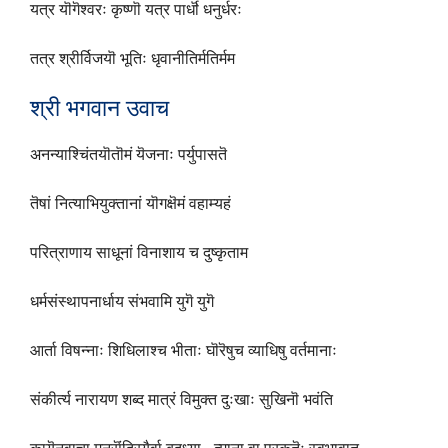
यत्र यॊगॆश्वरः कृष्णॊ यत्र पार्धॊ धनुर्धरः
तत्र श्रीर्विजयॊ भूतिः धृवानीतिर्मतिर्मम
श्री भगवान उवाच
अनन्याश्चिंतयॊतॊमं यॆजनाः पर्युपासतॆ
तॆषां नित्याभियुक्तानां यॊगक्षॆमं वहाम्यहं
परित्राणाय साधूनां विनाशाय च दुष्कृताम
धर्मसंस्थापनार्धाय संभवामि युगॆ युगॆ
आर्ता विषन्नाः शिधिलाश्च भीताः घॊरॆषुच व्याधिषु वर्तमानाः
संकीर्त्य नारायण शब्द मात्रं विमुक्त दुःखाः सुखिनॊ भवंति
कायॆनवाचा मनसॆंद्रियैर्वा बुद्ध्या ~त्माना वा प्रकृतॆः स्वभावात