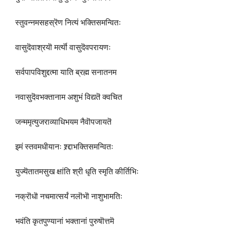
स्तुवन्नमसहस्रॆण नित्यं भक्तिसमन्वितः
वासुदॆवाश्रयॊ मर्त्यॊ वासुदॆवपरायणः
सर्वपापविशुद्दत्मा याति ब्रह्म सनातनम
नवासुदॆवभक्तानाम अशुभं विद्यतॆ क्वचित
जन्ममृत्युजराव्याधिभयम नैवॊपजायतॆ
इमं स्तवमधीयानः श्र्द्दाभक्तिसमन्वितः
युज्यॆतातमसुख क्षांति श्री धृति स्मृति कीर्तिभिः
नक्रॊधॊ नचमात्सर्यं नलॊभॊ नाशुभामतिः
भवंति कृतपुण्यानां भक्तानां पुरुषॊत्तमॆ