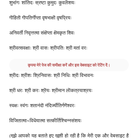
शुभांगः शांतिदः स्रष्टा कुमुदः कुवलॆशयः
गॊहितॊ गॊपतिर्गॊप्ता वृषभाक्षॊ वृषप्रियः
अनिवर्ती निवृत्तत्मा संक्षॆप्ता क्षॆमकृत शिवः
श्रीवत्सवक्षाः श्री वासः श्रीपतिः श्री मतां वरः
कृपया मेरे पेज की समीक्षा करें और इस वेबसाइट को रेटिंग दें।
श्रीदः श्रीशः श्रिनिवासः श्री निधिः श्री विभावनः
श्री धरः श्री करः श्रॆयः श्रीमान लॊकत्रयाश्रयः
स्वक्षः स्वंगः शतानंदॊ नंदिर्ज्यॊतिर्गणॆश्वरः
विजितात्मा~विधॆयात्मा सत्कीर्तिश्चिन्नसंशयः
(मुझे आपको यह बताते हुए खुशी हो रही है कि मेरी एक और वेबसाइट है