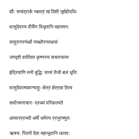
द्यौः सचंद्रार्क नक्षत्रं खं दिशॊ भूर्महॊदधिः
वासुदॆवस्य वीर्यॆण विधृतानि महात्मनः
ससुरागरगंधर्वं नयक्षॊरगराक्षसं
जगद्वशॆ वर्ततॆदम कृष्णस्य सचराचरम
इंद्रियाणि मनॊ बुद्धिः सत्त्वं तॆजॊ बलं धृतिः
वासुदॆवात्मकान्याहुः क्षॆत्रं क्षॆत्रज्ञ ऎवच
सर्वागमनाचारः प्रधमं परिकल्पतॆ
आचारप्रभवॊ धर्मॊ धर्मस्य प्रभुरच्युतः
ऋषयः पितरॊ दॆवा महाभूतानि धातवः