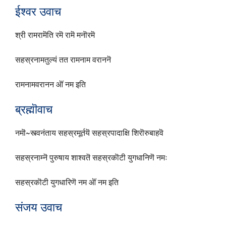
ईश्वर उवाच
श्री रामरामॆति रमॆ रामॆ मनॊरमॆ
सहस्रनामतुल्यं तत रामनाम वराननॆ
रामनामवरानन ऒं नम इति
ब्रह्मॊवाच
नमॊ~स्त्वनंताय सहस्रमूर्तयॆ सहस्रपादाक्षि शिरॊरुबाहवॆ
सहस्रनाम्नॆ पुरुषाय शाश्वतॆ सहस्रकॊटी युगधानिणॆ नमः
सहस्रकॊटी युगधारिणॆ नम ऒं नम इति
संजय उवाच