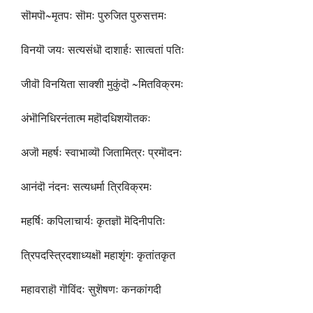
सॊमपॊ~मृतपः सॊमः पुरुजित पुरुसत्तमः
विनयॊ जयः सत्यसंधॊ दाशार्हः सात्वतां पतिः
जीवॊ विनयिता साक्शी मुकुंदॊ ~मितविक्रमः
अंभॊनिधिरनंतात्म महॊदधिशयॊतकः
अजॊ महर्षः स्वाभाव्यॊ जितामित्रः प्रमॊदनः
आनंदॊ नंदनः सत्यधर्मा त्रिविक्रमः
महर्षिः कपिलाचार्यः कृतज्ञॊ मॆदिनीपतिः
त्रिपदस्त्रिदशाध्यक्षॊ महाशृंगः कृतांतकृत
महावराहॊ गॊविंदः सुशॆषणः कनकांगदी