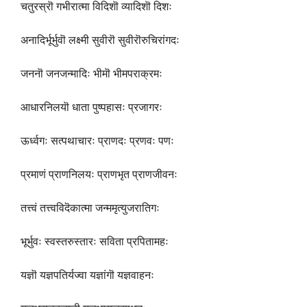
चतुरस्रॊ गभीरात्मा विदिशॊ व्यादिशॊ दिशः
अनादिर्भूर्भुवॊ लक्ष्मी सुवीरॊ सुवीरॊरुचिरांगदः
जननॊ जनजन्मादिः भीमॊ भीमपराक्रमः
आधारनिलयॊ धाता पुष्पहासः प्रजागरः
ऊर्ध्वगः सत्पथाचारः प्राणदः प्रणवः पणः
प्रमाणं प्राणनिलयः प्राणभृत प्राणजीवनः
तत्त्वं तत्त्वविदॆकात्मा जन्ममृत्युजरातिगः
भूर्भुवः स्वस्तरुस्तारः सविता प्रपितामहः
यज्ञॊ यज्ञपतिर्यज्वा यज्ञांगॊ यज्ञवाहनः