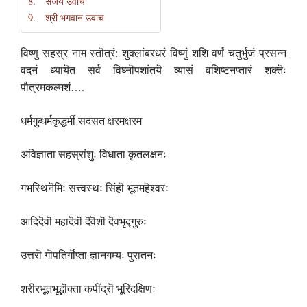
संजय उवाच
श्री भगवान उवाच
विष्णु सहस्र नाम स्तॊत्रं: शुक्लांबरधरं विष्णुं शशि वर्णं चतुर्भुजं प्रसन्न
वदनं ध्यायॆत सर्व विघ्नॊपशांतयॆ व्यासं वशिष्टनप्तारं शक्तॆः
पौत्रमकल्मशं….
धर्मगुब्धर्मकृद्धर्मी सदसत क्षरमक्षरम
अविज्ञाता सहस्रांशुः विधाता कृतलक्षनः
गभस्थिनॆमिः सत्त्वस्थः सिंहॊ भूतमहॆश्वरः
आदिदॆवॊ महादॆवॊ दॆवॆशॊ दॆवभृद्गुरुः
उत्तरॊ गॊपतिर्गॊप्ता ज्ञानगम्यः पुरातनः
शरीरभूतभृद्भॊक्ता कपींद्रॊ भूरिदक्षिणः