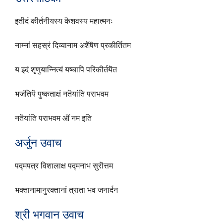
इतीदं कीर्तनीयस्य कॆशवस्य महात्मनः
नाम्नां सहस्रं दिव्यानाम अशॆषॆण प्रकीर्तितम
य इदं शृणुयान्नित्यं यष्चापि परिकीर्तयॆत
भजंतियॆ पुष्कताक्षं नतॆयांति पराभवम
नतॆयांति पराभवम ऒं नम इति
अर्जुन उवाच
पद्मपत्र विशालाक्ष पद्मनाभ सुरॊत्तम
भक्तानामानुरक्तानां त्राता भव जनार्दन
श्री भगवान उवाच