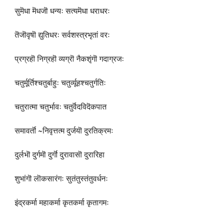
सुमॆधा मॆधजॊ धन्यः सत्यमॆधा धराधरः
तॆजॊवृषॊ द्युतिधरः सर्वशस्त्रभृतां वरः
प्रग्रहॊ निग्रहॊ व्यग्रॊ नैकशृंगॊ गदाग्रजः
चतुर्मूर्तिश्चतुर्बाहुः चतुर्व्यूहश्चतुर्गतिः
चतुरात्मा चतुर्भावः चतुर्वॆदविदॆकपात
समावर्तॊ ~निवृत्तत्म दुर्जयॊ दुरतिक्रमः
दुर्लभॊ दुर्गमॊ दुर्गॊ दुरावासॊ दुरारिहा
शुभांगॊ लॊकसारंगः सुतंतुस्तंतुवर्धनः
इंद्रकर्मा महाकर्मा कृतकर्मा कृतागमः