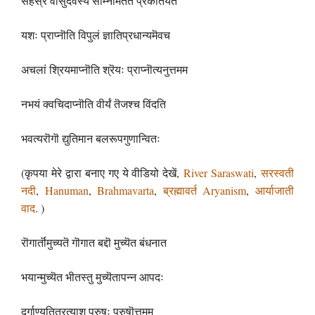
सहस्रं वासुदॆवस्य साम्नामॆतत प्रकीर्तयॆत
यशः प्राप्नॊति विपुलं ज्ञातिप्रधान्यमॆवच
अचलां श्रियमाप्नॊति श्रॆयः प्राप्नॊत्यनुत्तमम
नभयं क्वचिदाप्नॊति वीर्यं तॆजश्च विंदति
भवत्यरॊगॊ द्युतिमान बलरूपगुणान्वितः
(कृपया मेरे द्वारा बनाए गए ये वीडियो देखें,
River Saraswati
,
सरस्वती
नदी
,
Hanuman
,
Brahmavarta
,
ब्रह्मावर्त
Aryanism
,
आर्याजाती
वाद
. )
रॊगार्तॊमुच्यतॆ गॊगात बद्दॊ मुच्यॆत बंधनात
भयान्मुच्यॆत भीतस्तु मुच्यॆतापन्न आपदः
दुर्गाण्यतितरत्याशु पुरुषः पुरुषॊत्तमम