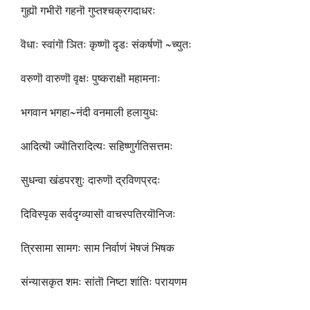
गुह्यॊ गभीरॊ गहनॊ गुप्तश्चक्रगदाधरः
वॆधाः स्वांगॊ ञितः कृष्णॊ दृडः संकर्षणॊ ~च्युतः
वरुणॊ वारुणॊ वृक्षः पुष्कराक्षॊ महामनाः
भगवान भगहा~नंदी वनमाली हलायुधः
आदित्यॊ ज्यॊतिरादित्यः सहिष्णुर्गतिसत्तमः
सुधन्वा खंडपरशुः दारुणॊ द्रविणप्रदः
दिविस्पृक सर्वदृग्व्यासॊ वाचस्पतिरयॊनिजः
त्रिसामा सामगः साम निर्वाणं भॆषजं भिषक
संन्यासकृत शमः सांतॊ निष्टा शांतिः परायणम