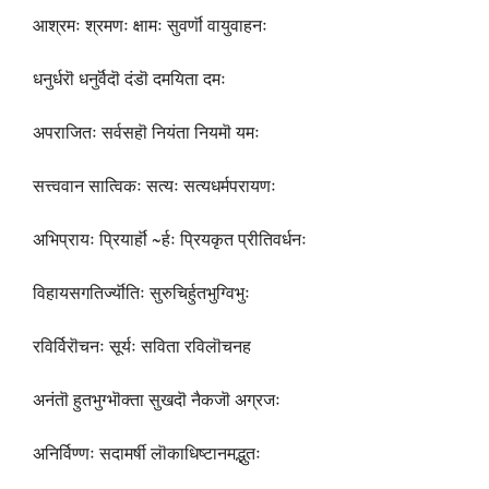
आश्रमः श्रमणः क्षामः सुवर्णॊ वायुवाहनः
धनुर्धरॊ धनुर्वॆदॊ दंडॊ दमयिता दमः
अपराजितः सर्वसहॊ नियंता नियमॊ यमः
सत्त्ववान सात्विकः सत्यः सत्यधर्मपरायणः
अभिप्रायः प्रियार्हॊ ~र्हः प्रियकृत प्रीतिवर्धनः
विहायसगतिर्ज्यॊतिः सुरुचिर्हुतभुग्विभुः
रविर्विरॊचनः सूर्यः सविता रविलॊचनह
अनंतॊ हुतभुग्भॊक्ता सुखदॊ नैकजॊ अग्रजः
अनिर्विण्णः सदामर्षी लॊकाधिष्टानमद्भुतः