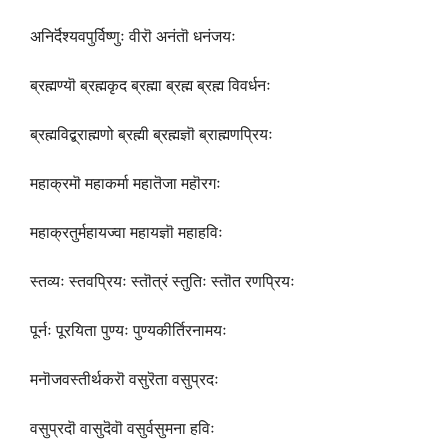
अनिर्दॆश्यवपुर्विष्णुः वीरॊ अनंतॊ धनंजयः
ब्रह्मण्यॊ ब्रह्मकृद ब्रह्मा ब्रह्म ब्रह्म विवर्धनः
ब्रह्मविद्ब्राह्मणो ब्रह्मी ब्रह्मज्ञॊ ब्राह्मणप्रियः
महाक्रमॊ महाकर्मा महातॆजा महॊरगः
महाक्रतुर्महायज्वा महायज्ञॊ महाहविः
स्तव्यः स्तवप्रियः स्तॊत्रं स्तुतिः स्तॊत रणप्रियः
पूर्नः पूरयिता पुण्यः पुण्यकीर्तिरनामयः
मनॊजवस्तीर्थकरॊ वसुरॆता वसुप्रदः
वसुप्रदॊ वासुदॆवॊ वसुर्वसुमना हविः