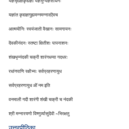
यज्ञभृद्यज्ञकृद्यज्ञी यज्ञभुग्यज्ञसाधनः
यज्ञांत कृद्यज्ञगुह्यमन्नमन्नाद‌ऎवच
आत्मयॊनिः स्वयंजातॊ वैखानः सामगायनः
दॆवकीनंदनः स्तष्टा क्षितीशः पापनाशनः
शंखभृन्नंदकी चक्री शारंगधन्वा गदधरः
रधांगपाणि रक्षॊभ्यः सर्वप्रहरणायुध
सर्वप्रहरणायुध ऒं नम इति
वनमाली गदी शारंगी शंखी चक्री च नंदकी
श्री मन्नारयणो विष्णुर्व्यासुदॆवॊ ~भिरक्षतु
उत्तरपीठिका