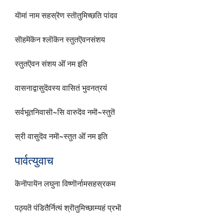
यॊमां नाम सहस्रॆण स्तॊतुमिच्छति पांदव
सॊहमॆकॆन श्लॊकॆन स्तुत‌ऎवनसंशय
स्तुत‌ऎवन संशय ऒं नम इति
वासनाद्वासुदॆवस्य वासितं भुवनत्रयं
सर्वभूतनिवासॊ~सि वारुदॆव नमॊ~स्तुतॆ
स्री वासुदॆव नमॊ~स्तुत ऒं नम इति
पार्वत्युवाच
कॆनॊपायॆन लघुना विष्णॊर्नामसहस्रकम
पठ्यतॆ पंडितैर्नित्यं श्रॊतुमिच्छाम्यहं प्रभॊ