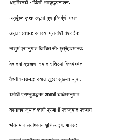
अमूर्तिरनघॊ ~चिंत्यॊ भयकृद्भयनाशनः
अणुर्बृहत कृशः स्थूलॊ गुणभृन्निर्गुणॊ महान
अधृतः स्वधृतः स्वास्यः प्राग्वंशॊ वंशवर्दनः
नाशुभं प्राप्नुयात किंचित सॊ~मुत्रॆहचमानवः
वॆदांतगॊ ब्राह्मणः स्यात क्षत्रियॊ विजयॆभवॆत
वैश्यॊ धनसमृद्धः स्यात शूद्रः सुखमवाप्नुयात
धर्मार्धी प्राप्नुयाद्धर्मम अर्धार्धी चार्धमाप्नुयात
कामानवाप्नुयात कामी प्रजार्धी प्राप्नुयात प्रजाम
भक्तिमान सतॊथ्थाय शुचिस्तद्गतमानसः