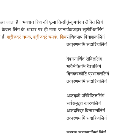
 कहा जाता है। भगवान शिव की पूजा किसी
कुंकुमचंदन लॆपित लिंगं
 इसे केवल लिंग के आधार पर ही मापा जाना
पंकजहार सुशॊभितलिंगं
 हैं:
श्रीरुद्रं नमकं
,
श्रीरुद्रं चमकं
,
शिव
संचितपाप विनाशकलिंगं
तत्प्रणमामि सदाशिवलिंगं
दॆवगणार्चित सॆवितलिंगं
भावैर्भक्तिभि रॆवचलिंगं
दिनकरकॊटि प्रभाकरलिंगं
तत्प्रणमामि सदाशिवलिंगं
अष्टदळॊ परिवॆष्टितलिंगं
सर्वसमुद्भव कारणलिंगं
अष्टदरिद्र विनाशनलिंगं
तत्प्रणमामि सदाशिवलिंगं
सुरगुरु सुरवरपूजितं लिंगं