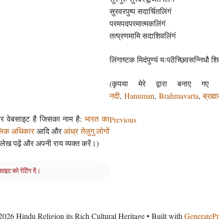
सुरवरपुष्प सदार्चितलिंगं
परमपदपरमात्मकलिंगं
तत्प्रणमामि सदाशिवलिंगं
लिंगाष्टक मिदंपुण्यं यःपठॆच्छिवसन्निधौ 
(कृपया मेरे द्वारा बनाए गए
नदी
,
Hanuman
,
Brahmavarta
,
ब्रह्मा
और वेबसाइट है जिसका नाम है:
भारत का
Previous
लिक अधिकार
आदि और
आंध्र तेलुगु लोगों
ख पढ़ें और अपनी राय व्यक्त करें।)
साइट को रेटिंग दें।
2026 Hindu Religion its Rich Cultural Heritage
• Built with
GeneratePr