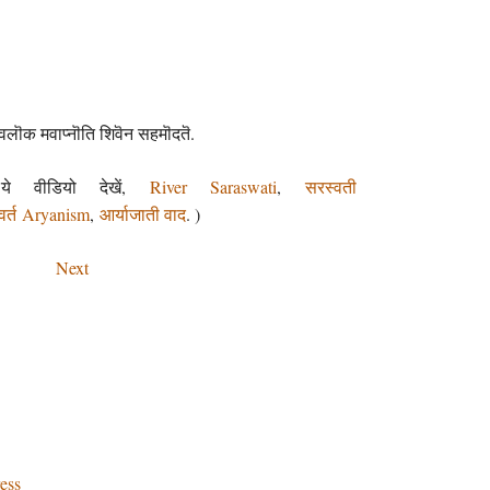
शिवलॊक मवाप्नॊति शिवॆन सहमॊदतॆ.
 ये वीडियो देखें,
River Saraswati
,
सरस्वती
वर्त
Aryanism
,
आर्याजाती वाद
. )
Next
ess