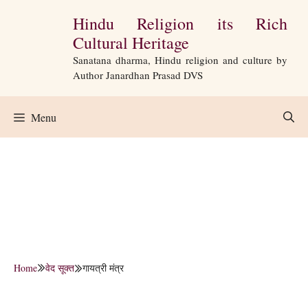
Skip
Hindu Religion its Rich
to
Cultural Heritage
content
Sanatana dharma, Hindu religion and culture by
Author Janardhan Prasad DVS
Menu
Home
वेद सूक्त
गायत्री मंत्र