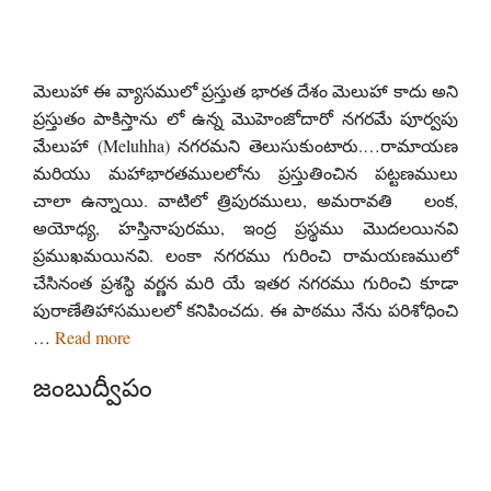
మెలుహా ఈ వ్యాసములో ప్రస్తుత భారత దేశం మెలుహా కాదు అని
ప్రస్తుతం పాకిస్తాను లో ఉన్న మొహెంజోదారో నగరమే పూర్వపు
మేలుహా (Meluhha) నగరమని తెలుసుకుంటారు.​…రామాయణ
మరియు మహాభారతములలోను ప్రస్తుతించిన పట్టణములు
చాలా ఉన్నాయి. వాటిలో త్రిపురములు, అమరావతి లంక,
అయోధ్య, హస్తినాపురము, ఇంద్ర ప్రస్థము మొదలయినవి
ప్రముఖమయినవి. లంకా నగరము గురించి రామయణములో
చేసినంత ప్రశస్థి వర్ణన మరి యే ఇతర నగరము గురించి కూడా
పురాణేతిహాసములలో కనిపించదు. ఈ పాఠము నేను పరిశోధించి
…
Read more
జంబుద్వీపం