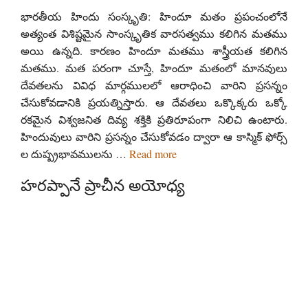
భారతీయ హిందు సంస్కృతి: హిందూ మతం ప్రపంచంలోనే
అత్యంత విశిష్టమైన సాంస్కృతిక వారసత్వము కలిగిన మతము
అయి ఉన్నది. కారణం హిందూ మతము శాస్త్రీయత కలిగిన
మతము. మత పరంగా చూస్తే, హిందూ మతంలో మానవులు
దేవతలను వివిధ మార్గములలో ఆరాధించి వారిని ప్రసన్నం
చేసుకోవడానికి ప్రయత్నిస్తారు. ఆ దేవతలు ఒక్కొక్కరు ఒక్కో
రకమైన విశ్వజనిత దివ్య శక్తికి ప్రతిరూపంగా నిలిచి ఉంటారు.
హిందువులు వారిని ప్రసన్నం చేసుకోవడం ద్వారా ఆ కాస్మిక్ ఫోర్స్
ల దుష్ప్రభావములను …
Read more
హరప్పానే ప్రాచీన అయోధ్య