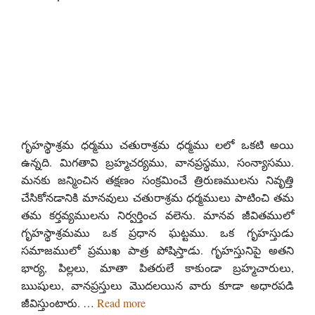
గృహస్థాశ్రమ ధర్మము చతురాశ్రమ ధర్మము లలో ఒకటి అయి
ఉన్నది. మిగతావి బ్రహ్మచర్యము, వానప్రస్థము, సంన్యాసము.
మనకు జన్మించిన తక్షణం సంక్రమించే త్రిరుణములను నివృత్తి
చేసికోనడానికి మానవులు చతురాశ్రమ ధర్మములు పాటించి తమ
తమ కర్తవ్యములను నిర్వర్తించ వలెను. మానవ జీవితములో
గృహస్థాశ్రమము ఒక ప్రధాన ఘట్టము. ఒక గృహస్తుడు
సమాజములో ప్రముఖ పాత్ర పోషిస్తాడు. గృహస్తునిపై అతని
భార్య, పిల్లలు, మాతా పితరులే కాకుండా బ్రహ్మచారులు,
ఋషులు, వానప్రస్తులు మొదలయిన వారు కూడా అధారపడి
జీవిస్తుంటారు. …
Read more