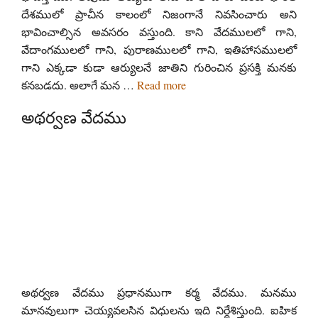
దేశములో ప్రాచీన కాలంలో నిజంగానే నివసించారు అని
భావించాల్సిన అవసరం వస్తుంది. కాని వేదములలో గాని,
వేదాంగములలో గాని, పురాణములలో గాని, ఇతిహాసములలో
గాని ఎక్కడా కుడా ఆర్యులనే జాతిని గురించిన ప్రసక్తి మనకు
కనబడదు. అలాగే మన …
Read more
అథర్వణ వేదము
అథర్వణ వేదము ప్రధానముగా కర్మ వేదము. మనము
మానవులుగా చెయ్యవలసిన విధులను ఇది నిర్దేశిస్తుంది. ఐహిక