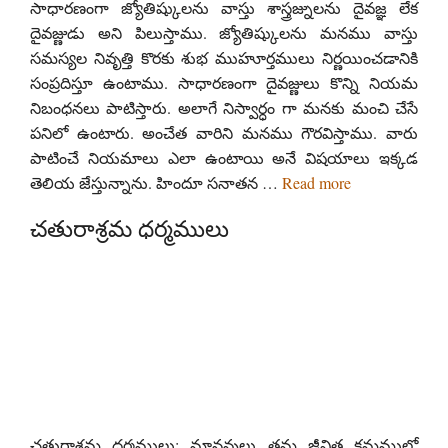
సాధారణంగా జ్యోతిష్కులను వాస్తు శాస్త్రజ్నులను దైవజ్ఞ లేక
దైవజ్ణుడు అని పిలుస్తాము. జ్యోతిష్కులను మనము వాస్తు
సమస్యల నివృత్తి కొరకు శుభ ముహూర్తములు నిర్ణయించడానికి
సంప్రదిస్తూ ఉంటాము. సాధారణంగా దైవజ్ణులు కొన్ని నియమ
నిబంధనలు పాటిస్తారు. అలాగే నిస్వార్ధం గా మనకు మంచి చేసే
పనిలో ఉంటారు. అంచేత వారిని మనము గౌరవిస్తాము. వారు
పాటించే నియమాలు ఎలా ఉంటాయి అనే విషయాలు ఇక్కడ
తెలియ జేస్తున్నాను. హిందూ సనాతన …
Read more
చతురాశ్రమ ధర్మములు
చతురాశ్రమ ధర్మములు: మానవులు తమ జీవిత క్రమములో