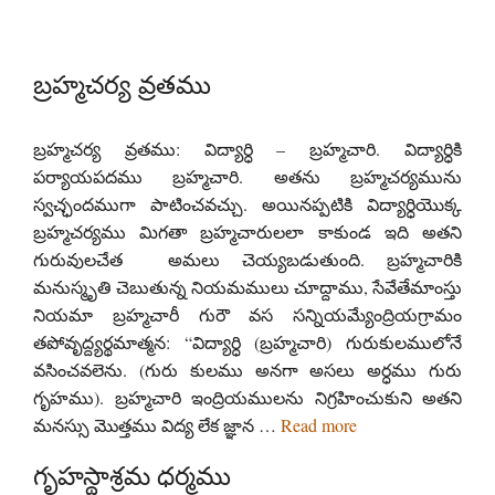
బ్రహ్మచర్య వ్రతము
బ్రహ్మచర్య వ్రతము: విద్యార్ధి – బ్రహ్మచారి. విద్యార్ధికి
పర్యాయపదము బ్రహ్మచారి. అతను బ్రహ్మచర్యమును
స్వచ్ఛందముగా పాటించవచ్చు. అయినప్పటికి విద్యార్ధియొక్క
బ్రహ్మచర్యము మిగతా బ్రహ్మచారులలా కాకుండ ఇది అతని
గురువులచేత అమలు చెయ్యబడుతుంది. బ్రహ్మచారికి
మనుస్మృతి చెబుతున్న నియమములు చూద్దాము, సేవేతేమాంస్తు
నియమా బ్రహ్మచారీ గురౌ వస సన్నియమ్యేంద్రియగ్రామం
తపోవృద్ద్యర్థమాత్మన: “విద్యార్ధి (బ్రహ్మచారి) గురుకులములోనే
వసించవలెను. (గురు కులము అనగా అసలు అర్ధము గురు
గృహము). బ్రహ్మచారి ఇంద్రియములను నిగ్రహించుకుని అతని
మనస్సు మొత్తము విద్య లేక జ్ఞాన …
Read more
గృహస్థాశ్రమ ధర్మము