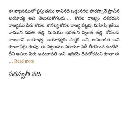
ఈ వ్యాసములో ప్రస్తుతము రావినది ఒడ్డునగల హరప్పానే ప్రాచీన
అయోధ్య అని తెలుసుకోగలరు…. కోసల రాజ్యం దశరథుని
రాజ్యము పేరు కోసల. కౌసల్య కోసల రాజ్య పట్టపు మహిషి. కైకేయి
రాముని సవతి తల్లి, మరియు భరతుని స్వంత తల్లి. కోసలకు
రాజధాని అయోధ్య. అయోధ్యకు సార్థక అని, అపరాజిత అని
కూడా పేర్లు కలవు. ఈ పట్టణము సరయూ నదీ తీరమున ఉండేది.
దీని అసలు పేరు అమరావతి అని, ఇదియే దేవలోకమని కూడా ఈ
…
Read more
సరస్వతీ నది