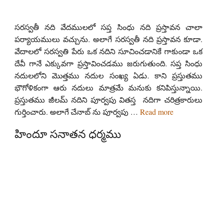
సరస్వతీ నది వేదములలో సప్త సింధు నది ప్రస్తావన చాలా
పర్యాయములు వచ్చును. అలాగే సరస్వతీ నది ప్రస్తావన కూడా.
వేదాలలో సరస్వతి పేరు ఒక నదిని సూచించడానికే గాకుండా ఒక
దేవీ గానే ఎక్కువగా ప్రస్తావించడము జరుగుతుంది. సప్త సింధు
నదులలోని మొత్తము నదుల సంఖ్య ఏడు. కాని ప్రస్తుతము
భౌగోళికంగా ఆరు నదులు మాత్రమే మనుకు కనిపిస్తున్నాయి.
ప్రస్తుతము జీలమ్ నదిని పూర్వపు వితస్త నదిగా చరిత్రకారులు
గుర్తించారు. అలాగే చేనాబ్ ను పూర్వపు …
Read more
హిందూ సనాతన ధర్మము