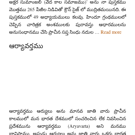
అక్షర సుమాంజలి (వేద కాల సమాజము)’ అను నా పుస్తకము
మొత్తము 265 పేజీల నిడివితో క్రౌన్ సైజ్ లో ముద్రితమయినది. ఈ
పుస్తకములో 49 అధ్యాయములు కలవు. హిందూ గ్రంథములలో
చెప్పిన చారిత్రక అంశములకు పురావస్తు ఆధారములను
అనుసంధానము చేసి ప్రాచీన సప్త సింధు నదుల …
Read more
ఆర్యావర్తము
ఆర్యావర్తము ఆర్యులు అను మానవ జాతి వారు ప్రాచీన
కాలములో మన భారత దేశములో సంచరించిన లేక నివసించిన
ప్రదేశమును ఆర్యావర్తము (Aryavarta) అని మనము
భావిస్తాము. అపుడు ఆర్యులు అను జాతి వారు ఒకరు భారత