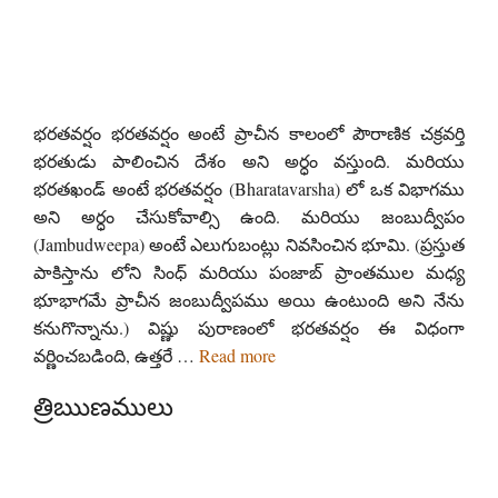
భరతవర్షం భరతవర్షం అంటే ప్రాచీన కాలంలో పౌరాణిక చక్రవర్తి
భరతుడు పాలించిన దేశం అని అర్ధం వస్తుంది. మరియు
భరతఖండ్ అంటే భరతవర్షం (Bharatavarsha) లో ఒక విభాగము
అని అర్ధం చేసుకోవాల్సి ఉంది. మరియు జంబుద్వీపం
(Jambudweepa) అంటే ఎలుగుబంట్లు నివసించిన భూమి. (ప్రస్తుత
పాకిస్తాను లోని సింధ్ మరియు పంజాబ్ ప్రాంతముల మధ్య
భూభాగమే ప్రాచీన జంబుద్వీపము అయి ఉంటుంది అని నేను
కనుగొన్నాను.) విష్ణు పురాణంలో భరతవర్షం ఈ విధంగా
వర్ణించబడింది, ఉత్తరే …
Read more
త్రిఋణములు