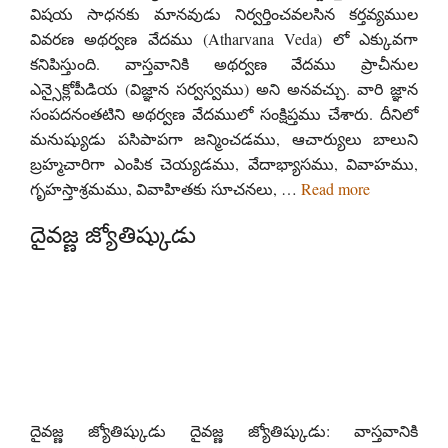
విషయ సాధనకు మానవుడు నిర్వర్తించవలసిన కర్తవ్యముల
వివరణ అథర్వణ వేదము (Atharvana Veda) లో ఎక్కువగా
కనిపిస్తుంది. వాస్తవానికి అథర్వణ వేదము ప్రాచీనుల
ఎన్సైక్లోపీడియ (విజ్ఞాన సర్వస్వము) అని అనవచ్చు. వారి జ్ఞాన
సంపదనంతటిని అథర్వణ వేదములో సంక్షిప్తము చేశారు. దీనిలో
మనుష్యుడు పసిపాపగా జన్మించడము, ఆచార్యులు బాలుని
బ్రహ్మచారిగా ఎంపిక చెయ్యడము, వేదాభ్యాసము, వివాహము,
గృహస్తాశ్రమము, వివాహితకు సూచనలు, …
Read more
దైవజ్ణ జ్యోతిష్కుడు
దైవజ్ణ జ్యోతిష్కుడు దైవజ్ణ జ్యోతిష్కుడు: వాస్తవానికి