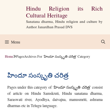
Skip
Hindu Religion its Rich
to
Cultural Heritage
content
Sanatana dharma, Hindu religion and culture by
Author Janardhan Prasad DVS
Menu
Home
Pages
Archives For 'హిందూ సంస్కృతి చరిత్ర' Category
హిందూ సంస్కృతి చరిత్ర
Pages under this category of ‘హిందూ సంస్కృతి చరిత్ర’ consist
of article on Hindu Samskruti, Hindu sanatana dharma,
Saraswati river, Ayodhya, daivajna, manusmriti, ashrama
dharmas etc in Telugu language.