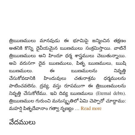
త్రిఋణములు మానవుడు ఈ భూమిపై జన్మించిన తక్షణం
అతనికి కొన్ని దైవీయమైన ఋణములు సంక్రమిస్తాయి. వాటినే
త్రిఋణములు అని హిందూ ధర్మ శాస్త్రములు చెబుతున్నాయి.
అవి వరుసగా దైవ ఋణములు, పితృ ఋణములు, ఋషి
ఋణములు. ఈ ఋణములను నివృత్తి
చేసుకోవడానికి హిందువులు చతురాశ్రమ ధర్మములను
పాటించవలెను. ద్రవ్య, వస్తు రూపముగా ఈ త్రిఋణములను
నివృత్తి చేసుకోలేము. ఇవి దివ్య ఋణములు (Eternal debts).
త్రిఋణముల గురుంచి మనుస్మృతిలో ఏమి చెప్పారో చూద్దాము:
మహర్షి పితృదేవానాం గత్వా నృణ్యం …
Read more
వేదములు