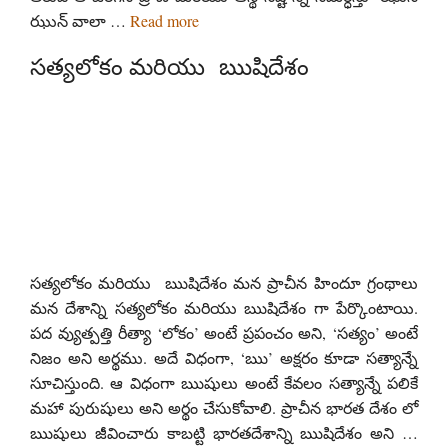
ఝున్ వాలా …
Read more
సత్యలోకం మరియు ఋషిదేశం
సత్యలోకం మరియు ఋషిదేశం మన ప్రాచీన హిందూ గ్రంథాలు
మన దేశాన్ని సత్యలోకం మరియు ఋషిదేశం గా పేర్కొంటాయి.
పద వ్యుత్పత్తి రీత్యా ‘లోకం’ అంటే ప్రపంచం అని, ‘సత్యం’ అంటే
నిజం అని అర్థము. అదే విధంగా, ‘ఋ’ అక్షరం కూడా సత్యాన్నే
సూచిస్తుంది. ఆ విధంగా ఋషులు అంటే కేవలం సత్యాన్నే పలికే
మహా పురుషులు అని అర్థం చేసుకోవాలి. ప్రాచీన భారత దేశం లో
ఋషులు జీవించారు కాబట్టి భారతదేశాన్ని ఋషిదేశం అని …