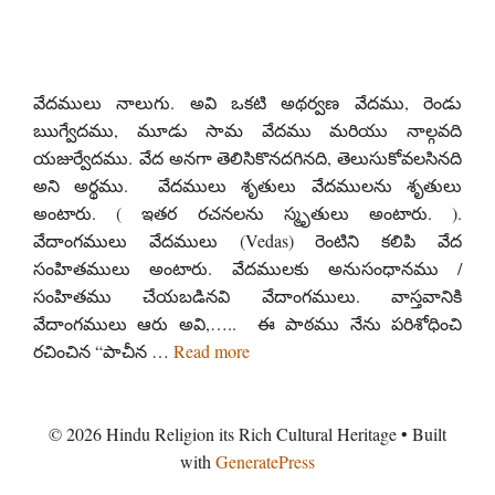
వేదములు నాలుగు. అవి ఒకటి అథర్వణ వేదము, రెండు
ఋగ్వేదము, మూడు సామ వేదము మరియు నాల్గవది
యజుర్వేదము. వేద అనగా తెలిసికొనదగినది, తెలుసుకోవలసినది
అని అర్థము. ​ వేదములు శృతులు వేదములను శృతులు
అంటారు. ( ఇతర రచనలను స్మృతులు అంటారు. ).
వేదాంగములు వేదములు (Vedas) రెంటిని కలిపి వేద
సంహితములు అంటారు. వేదములకు అనుసంధానము /
సంహితము చేయబడినవి వేదాంగములు. వాస్తవానికి
వేదాంగములు ఆరు అవి,….. ఈ పాఠము నేను పరిశోధించి
రచించిన “పాచీన …
Read more
© 2026 Hindu Religion its Rich Cultural Heritage
• Built
with
GeneratePress