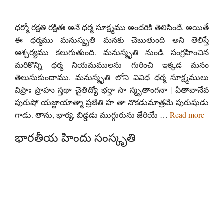
ధర్మో రక్షతి రక్షితః అనే ధర్మ సూక్ష్మము అందరికి తెలిసిందే. అయితే
ఈ ధర్మము మనుస్మృతి మనకు చెబుతుంది అని తెలిస్తే
ఆశ్చర్యము కలుగుతుంది. మనుస్మృతి నుండి సంగ్రహించిన
మరికొన్ని ధర్మ నియమములను గురించి ఇక్కడ మనం
తెలుసుకుందాము. మనుస్మృతి లోని వివిధ ధర్మ సూక్ష్మములు
విప్రాః ప్రాహు స్తథా చైతిద్యో భర్తా సా స్మృతాంగనా | ఏతావానేవ
పురుషో యజ్జాయాత్మా ప్రజేతి హ తా నొకడుమాత్రమే పురుషుడు
గాడు. తాను, భార్య, బిడ్డడు ముగ్గురును జేరియే …
Read more
భారతీయ హిందు సంస్కృతి