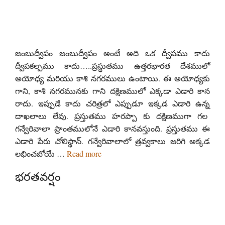
జంబుద్వీపం జంబుద్వీపం అంటే అది ఒక ద్వీపము కాదు
ద్వీపకల్పము కాదు…..ప్రస్థుతము ఉత్తరభారత దేశములో
అయోధ్య మరియు కాశి నగరములు ఉంటాయి. ఈ అయోధ్యకు
గాని, కాశి నగరమునకు గాని దక్షిణములో ఎక్కడా ఎడారి కాన
రాదు. ఇప్పుడే కాదు చరిత్రలో ఎప్పుడూ ఇక్కడ ఎడారి ఉన్న
దాఖలాలు లేవు. ప్రస్తుతము హరప్పా కు దక్షిణముగా గల
గన్వేరివాలా ప్రాంతములోనే ఎడారి కానవస్తుంది. ప్రస్తుతము ఈ
ఎడారి పేరు చోలిస్థాన్. గన్వేరివాలాలో త్రవ్వకాలు జరిగి అక్కడ
లభించబోయే …
Read more
భరతవర్షం