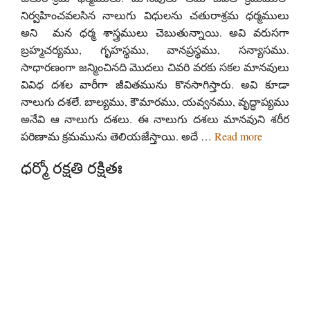
నిర్వహించవలసిన నాలుగు విధులను చతురాశ్రమ ధర్మములు
అని మన ధర్మ శాస్త్రములు చెబుతున్నాయి. అవి వరుసగా
బ్రహ్మచర్యము, గృహస్థము, వానప్రస్థము, సన్యాసము.
సాధారణంగా జన్మించినది మొదలు చివరి వరకు సకల మానవులు
వివిధ దశల వారీగా జీవితమును కొనసాగిస్తారు. అవి కూడా
నాలుగు దశలే. బాల్యము, కౌమారము, యవ్వనము, వృద్ధాప్యము
అనేవి ఆ నాలుగు దశలు. ఈ నాలుగు దశలు మానవుని శరీర
పరిణామ క్రమమును తెలియజేస్తాయి. అదే …
Read more
ధర్మో రక్షతి రక్షితః