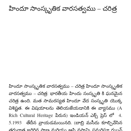
హిందూ సాంస్కృతిక వారసత్వము – చరిత్ర
హిందూ సాంస్కృతిక వారసత్వము – చరిత్ర హిందూ సాంస్కృతిక
వారసత్వము – చరిత్ర: భారతీయ హిందు సంస్కృతి కి ఘనమైన
చరిత్ర ఉంది. మత సామరస్యత హిందూ వేద సంస్కృతి యొక్క
విశిష్టత. ఈ విషయాలను తెలియజేయడానికి ఈ వ్యాసము (A
Rich Cultural Heritage పేరున) ఇండియన్ ఎక్స్ ప్రెస్ లో 4.
5.1993 తేదీన వ్రాయడమయినది. (బాబ్రి మసీదు కూల్చివేసిన
తరువాత జరిగిన ప్రాణ మరియు ఆస్థి నష్టాన్ని సమర్ధిస్తూ ఝున్