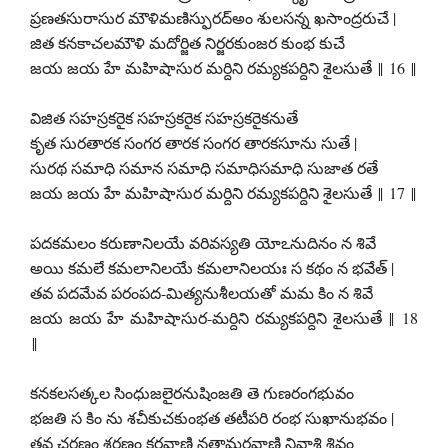
ప్రణతసురాసుర మౌళిమణిస్ఫురద్అం శులసన్న ఖసాంద్రరుచే |
జిత కనకాచలమౌళి మదోర్జిత నిర్జరకుంజర కుంభ కుచే
జయ జయ హే మహిషాసుర మర్దిని రమ్యకపర్దిని శైలసుతే ‖ 16 ‖
విజిత సహస్రకరైక సహస్రకరైక సహస్రకరైకనుతే
కృత సురతారక సంగర తారక సంగర తారకసూను సుతే |
సురథ సమాధి సమాన సమాధి సమాధిసమాధి సుజాత రతే
జయ జయ హే మహిషాసుర మర్దిని రమ్యకపర్దిని శైలసుతే ‖ 17 ‖
పదకమలం కరుణానిలయే వరివస్యతి యోఽనుదినం న శివే
అయి కమలే కమలానిలయే కమలానిలయః స కథం న భవేత్ |
తవ పదమేవ పరంపద-మిత్యనుశీలయతో మమ కిం న శివే
జయ జయ హే మహిషాసుర-మర్దిని రమ్యకపర్దిని శైలసుతే ‖ 18
‖
కనకలసత్కల సింధుజలైరనుషింజతి తె గుణరంగభువం
భజతి స కిం ను శచీకుచకుంభత తటీపరి రంభ సుఖానుభవం |
తవ చరణం శరణం కరవాణి నతామరవాణి నివాశి శివం