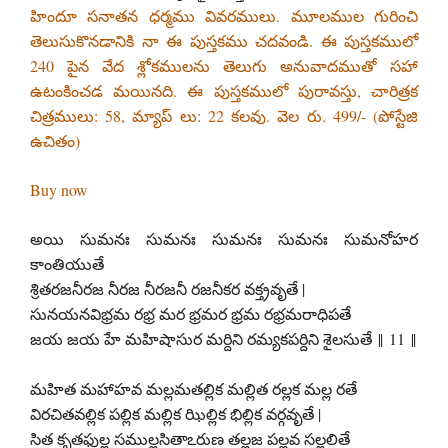
హిందూ సనాతన ధర్మము వివరములు. మూలముల గురించి
తెలుసుకొనడానికి నా ఈ పుస్తకము చదవండి. ఈ పుస్తకములో
240 పైన వేద శ్లోకములను తెలుగు అనువాదముతో సహా
ఉటంకించడ మయినది. ఈ పుస్తకములో పురావస్తు, చారిత్రక
చిత్రములు: 58, మ్యాప్ లు: 22 కలవు. వెల రు. 499/- (పోస్టేజి
ఉచితం)
Buy now
అయి సుమనః సుమనః సుమనః సుమనః సుమనోహర
కాంతియుతే
శ్రితరజనీరజ నీరజ నీరజనీ రజనీకర వక్త్రవృతే |
సునయనవిభ్రమ రభ్ర మర భ్రమర భ్రమ రభ్రమరాధిపతే
జయ జయ హే మహిషాసుర మర్దిని రమ్యకపర్దిని శైలసుతే ‖ 11 ‖
మహిత మహాహవ మల్లమతల్లిక మల్లిత రల్లక మల్ల రతే
విరచితవల్లిక పల్లిక మల్లిక ఝిల్లిక భిల్లిక వర్గవృతే |
సిత కృతఫుల్ల సముల్లసితాఽరుణ తల్లజ పల్లవ సల్లలితే