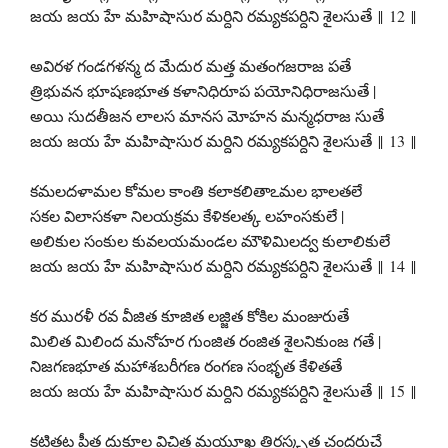
జయ జయ హే మహిషాసుర మర్దిని రమ్యకపర్దిని శైలసుతే ‖ 12 ‖
అవిరళ గండగళన్మ ద మేదుర మత్త మతంగజరాజ పతే
త్రిభువన భూషణభూత కళానిధిరూప పయోనిధిరాజసుతే |
అయి సుదతీజన లాలస మానస మోహన మన్మధరాజ సుతే
జయ జయ హే మహిషాసుర మర్దిని రమ్యకపర్దిని శైలసుతే ‖ 13 ‖
కమలదళామల కోమల కాంతి కలాకలితాఽమల భాలతలే
సకల విలాసకళా నిలయక్రమ కేళికలత్క లహంసకులే |
అలికుల సంకుల కువలయమండల మౌళిమిలద్వ కులాలికులే
జయ జయ హే మహిషాసుర మర్దిని రమ్యకపర్దిని శైలసుతే ‖ 14 ‖
కర మురళీ రవ వీజిత కూజిత లజ్జిత కోకిల మంజురుతే
మిలిత మిలింద మనోహర గుంజిత రంజిత శైలనికుంజ గతే |
నిజగణభూత మహాశబరీగణ రంగణ సంభృత కేళితతే
జయ జయ హే మహిషాసుర మర్దిని రమ్యకపర్దిని శైలసుతే ‖ 15 ‖
కటితట పీత దుకూల విచిత్ర మయూఖ తిరస్కృత చంద్రరుచే