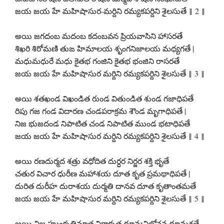
జయ జయ హే మహిషాసుర-మర్దిని రమ్యకపర్దిని శైలసుతే ‖ 2 ‖
అయి జగదంబ మదంబ కదంబవన ప్రియవాసిని హాసరతే
శిఖరి శిరోమణి తుఙ హిమాలయ శృంగనిజాలయ మధ్యగతే |
మధుమధురే మధు కైతభ గంజిని కైతభ భంజిని రాసరతే
జయ జయ హే మహిషాసుర మర్దిని రమ్యకపర్దిని శైలసుతే ‖ 3 ‖
అయి శతఖండ విఖండిత రుండ వితుండిత శుండ గజాధిపతే
రిపు గజ గండ విదారణ చండపరాక్రమ శౌండ మృగాధిపతే |
నిజ భుజదండ నిపాటిత చండ నిపాటిత ముండ భటాధిపతే
జయ జయ హే మహిషాసుర మర్దిని రమ్యకపర్దిని శైలసుతే ‖ 4 ‖
అయి రణదుర్మద శత్రు వధోదిత దుర్ధర నిర్జర శక్తి భృతే
చతుర విచార ధురీణ మహాశయ దూత కృత ప్రమథాధిపతే |
దురిత దురీహ దురాశయ దుర్మతి దానవ దూత కృతాంతమతే
జయ జయ హే మహిషాసుర మర్దిని రమ్యకపర్దిని శైలసుతే ‖ 5 ‖
అయి నిజ హుంకృతిమాత్ర నిరాకృత ధూమ్రవిలోచన ధూమ్రశతే