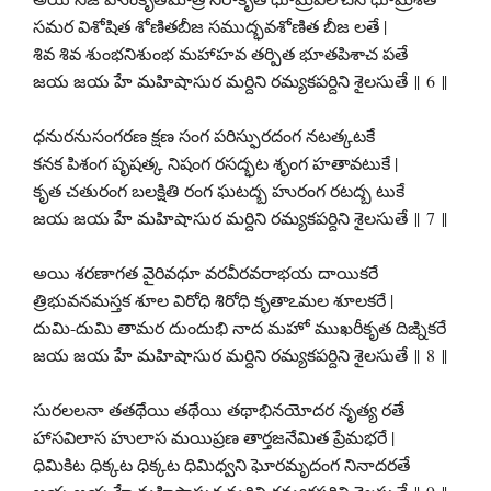
సమర విశోషిత శోణితబీజ సముద్భవశోణిత బీజ లతే |
శివ శివ శుంభనిశుంభ మహాహవ తర్పిత భూతపిశాచ పతే
జయ జయ హే మహిషాసుర మర్దిని రమ్యకపర్దిని శైలసుతే ‖ 6 ‖
ధనురనుసంగరణ క్షణ సంగ పరిస్ఫురదంగ నటత్కటకే
కనక పిశంగ పృషత్క నిషంగ రసద్భట శృంగ హతావటుకే |
కృత చతురంగ బలక్షితి రంగ ఘటద్బ హురంగ రటద్బ టుకే
జయ జయ హే మహిషాసుర మర్దిని రమ్యకపర్దిని శైలసుతే ‖ 7 ‖
అయి శరణాగత వైరివధూ వరవీరవరాభయ దాయికరే
త్రిభువనమస్తక శూల విరోధి శిరోధి కృతాఽమల శూలకరే |
దుమి-దుమి తామర దుందుభి నాద మహో ముఖరీకృత దిఙ్నికరే
జయ జయ హే మహిషాసుర మర్దిని రమ్యకపర్దిని శైలసుతే ‖ 8 ‖
సురలలనా తతథేయి తథేయి తథాభినయోదర నృత్య రతే
హాసవిలాస హులాస మయిప్రణ తార్తజనేమిత ప్రేమభరే |
ధిమికిట ధిక్కట ధిక్కట ధిమిధ్వని ఘోరమృదంగ నినాదరతే