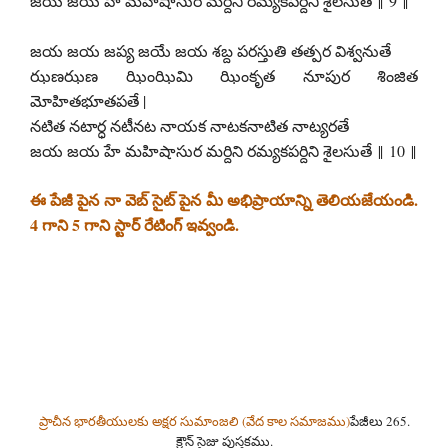
జయ జయ హే మహిషాసుర మర్దిని రమ్యకపర్దిని శైలసుతే ‖ 9 ‖
జయ జయ జప్య జయే జయ శబ్ద పరస్తుతి తత్పర విశ్వనుతే
ఝణఝణ ఝింఝిమి ఝింకృత నూపుర శింజిత
మోహితభూతపతే |
నటిత నటార్ధ నటీనట నాయక నాటకనాటిత నాట్యరతే
జయ జయ హే మహిషాసుర మర్దిని రమ్యకపర్దిని శైలసుతే ‖ 10 ‖
ఈ పేజీ పైన నా వెబ్ సైట్ పైన మీ అభిప్రాయాన్ని తెలియజేయండి.
4 గాని 5 గాని స్టార్ రేటింగ్ ఇవ్వండి.
ప్రాచీన భారతీయులకు అక్షర సుమాంజలి (వేద కాల సమాజము)
పేజీలు 265.
క్రౌన్ సైజు పుస్తకము.