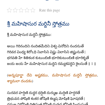
Rate this page
శ్రీ మహిషాసుర మర్దినీ స్తోత్రము
శ్రీ మహిషాసుర మర్దినీ స్తోత్రము:
అయి గిరినందిని నందితమేదిని విశ్వ-వినోదిని నందనుతే
గిరివర వింధ్య శిరోఽధి నివాసిని విష్ణు విలాసిని జిష్ణునుతే |
భగవతి హే శితికంఠ కుటుంబిణి భూరికుటుంబిణి భూరికృతే
జయ జయ హే మహిషాసుర మర్దిని రమ్యకపర్దిని శైలసుతే ‖ 1 ‖
(
అన్నపూర్ణా దేవి అష్టకము
,
మహిషాసుర మర్దినీ స్తోత్రము
,
శ్యామలా దండకం
)
సురవర హర్షిణి దుర్ధర ధర్షిణి దుర్ముఖ మర్షిణి హర్షరతే
త్రిభువన పోషిణి శంకర తోషిణి కల్మష మోషిణి ఘోషరతే |
దనుజ నిరోషిణి దితిసుత రోషిణి దుర్మద శోషిణి సింధుసుతే