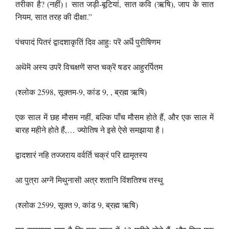
तरीका है? (नहीं)। सात जड़ी-बूटियां, सात कवि (ऋषि), जाप के सात
नियम, सात तरह की दीक्षा.”
पंचपादं पितरं द्वादशाकृतिं दिव आहुः परॆ अर्धॆ पुरीषिणम
अथॆमॆ अस्य उपरॆ विचक्षणॆ सप्त चक्रॆ षडर आहुरर्पितम
(श्लोक 2598, सूक्तम-9, कांड 9, , ब्रह्म ऋषि)
एक साल में छह मौसम नहीं, बल्कि पाँच मौसम होते हैं, और एक साल में
बारह महीने होते हैं,… ज्योतिष ने इसे ऐसे समझाया है।
द्वादशारं नहि तज्जराय वर्वर्ति चक्रं परि द्यामृतस्य
आ पुत्रा अग्नॆ मिथुनासॊ अत्र शतानि विंशतिश्च तस्थु
(श्लोक 2599, सूक्त 9, कांड 9, ब्रह्म ऋषि)