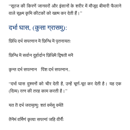
“सूरज की किरणें जानवरों और इंसानों के शरीर में मौजूद बीमारी फैलाने
वाले सूक्ष्म कृमि कीटकों को खत्म कर देती हैं।”
दर्भा घास, (कुसा ग्रासमु):
छिंधि दर्भ सपत्नान मॆ छिन्धि मॆ पृतनायतः
छिन्धि मॆ सर्वान दुर्हार्दान छिंधिमॆ द्विषतॊ मनॆ
कृन्त दर्भ सपत्नान पिंश दर्भ सपत्नान..
“दर्भा घास दुश्मनों को चीर देती है, उन्हें चूर्ण-चूर कर देती है। यह एक
(दिव्य) रत्न की तरह काम करती है।”
यत तॆ दर्भ जरामृत्युः शतं वर्मसु वर्मतॆ
तॆनॆमं वर्मिणं कृत्वा सपत्नां जहि वीर्यैः