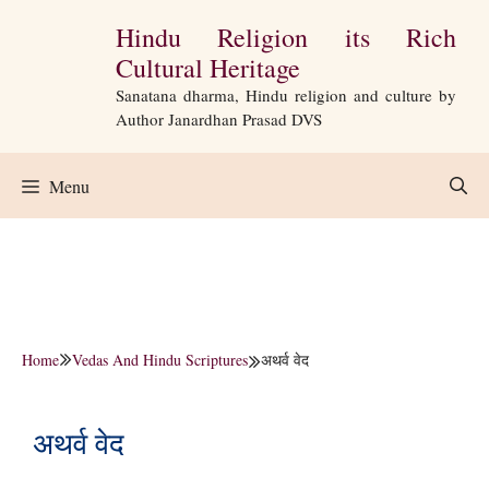
Skip
Hindu Religion its Rich
to
Cultural Heritage
content
Sanatana dharma, Hindu religion and culture by
Author Janardhan Prasad DVS
Menu
Home
Vedas And Hindu Scriptures
अथर्व वेद
अथर्व वेद