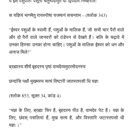
य ईशॆ पशुपतिः पशूनां चतुष्पदामुत यॊ द्विपदाम निष्क्रीतः
स यज्ञियं भागमॆतु रायस्पॊषा यजमानं सचन्ताम – (श्लोक 343)
“ईश्वर पशुओं के स्वामी हैं, पशुओं के मालिक हैं, जो सभी चार पैरों वाले
और दो पैरों वाले जानवरों को ठंडेपन से देखते हैं। बलि के चढ़ावे में
उनका हिस्सा उनका होना चाहिए। पशुओं के मालिक ईश्वर को धन और
अनाज मिले!”
ब्रह्मास्य शीर्षं बृहदस्य पृष्ठं वामदॆव्यमुदरमॊदनस्य
छन्दांसि पक्षौ मुखमस्य सत्यं विष्टारी जातस्तपसॊ धि यज्ञः
(श्लोक 853, सूक्त 34, कांड 4)
“यज्ञ के लिए, ब्रह्मा सिर है, बृहदस्य पीठ है, वामदेव पेट है। यज्ञ के
लिए, छंदस् पसलियां हैं, मुख सत्य है, और विस्तारि जटास्तपसो धी
यज्ञः।”