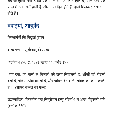
यह समझाया गया है कि एक साल में 12 महीने होते हैं, और फिर एक
साल में 360 रातें होती हैं, और 360 दिन होते हैं, दोनों मिलकर 720 भाग
होते हैं।
दवाइयां, आयुर्वेद:
सिन्धॊर्गर्भॊ सि विद्युतां पुष्पम
वातः प्राणः सूर्यश्चक्षुर्दिवस्पयः
(श्लोक 4890 & 4891 सूक्त 44, कांड 19)
“यह दवा, जो पानी से बिजली की तरह निकलती है, आँखों की रोशनी
देती है, गठिया ठीक करती है, और जीवन देने वाली शक्ति का काम करती
है।” (शायद कमल का फूल)
उद्यन्नादित्य: क्रिमीन हन्तु निम्रॊचन हन्तु रश्मिभि: यॆ अन्त: क्रिमयॊ गवि
(श्लोक 330)