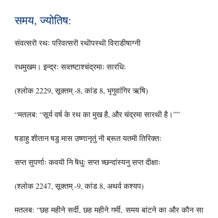
समय, ज्योतिष:
संवत्सरॊ रथः परिवत्सरॊ रथॊपस्थॊ विराडीषाग्नी
रधमुखम। इन्द्रः सव्तष्टाश्चंद्रमाः सारधिः
(श्लोक 2229, सूक्तम् -8, कांड 8, भृगुवांगिर ऋषि)
“मतलब: “सूर्य वर्ष के रथ का मुख है, और चंद्रमा सारथी है।””
षडाहु शीतान षडु मास उष्णानृतुं नॊ ब्रूत यतमॊ तिरिक्तः
सप्त सुपर्णाः कवयॊ नि षॆधुः सप्त च्छन्दांस्यनु सप्त दीक्षाः
(श्लोक 2247, सूक्तम् -9, कांड 8, अथर्व कश्यप)
मतलब: “छह महीने सर्दी, छह महीने गर्मी, समय बांटने का और कौन सा